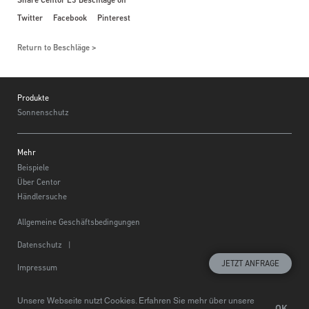
Twitter
Facebook
Pinterest
Return to Beschläge
Footer
Produkte
Sonnenschutz
Mehr
Beispiele
Über Centor
Händlersuche
Allgemeine Geschäftsbedingungen
Datenschutz
|
JETZT ANFRAGE
Impressum
Wählen Sie eine Region
© Centor 2020
Unsere Webseite nutzt Cookies. Erfahren Sie mehr über unsere
OK