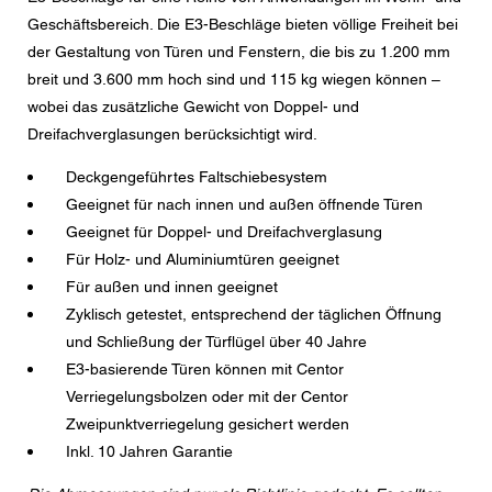
Nachricht
Geschäftsbereich. Die E3-Beschläge bieten völlige Freiheit bei
der Gestaltung von Türen und Fenstern, die bis zu 1.200 mm
breit und 3.600 mm hoch sind und 115 kg wiegen können –
wobei das zusätzliche Gewicht von Doppel- und
Dreifachverglasungen berücksichtigt wird.
CAPTCHA
Deckgengeführtes Faltschiebesystem
Geeignet für nach innen und außen öffnende Türen
Geeignet für Doppel- und Dreifachverglasung
Diese Sicherheitsfrage überprüft, ob Sie ein menschlicher
Für Holz- und Aluminiumtüren geeignet
Besucher sind und verhindert automatisches Spamming.
Für außen und innen geeignet
Zyklisch getestet, entsprechend der täglichen Öffnung
Datenschutzerklärung
und Schließung der Türflügel über 40 Jahre
Ich stimme der Weiterleitung meiner personenbezogenen
E3-basierende Türen können mit Centor
Daten in den obigen Formularfeldern an den
nächstgelegenen Centor Händler oder an einen
Verriegelungsbolzen oder mit der Centor
zuständigen Centor Mitarbeiter zu, welcher mich in
Bezug auf das Anliegen meiner Anfrage kontaktieren
Zweipunktverriegelung gesichert werden
wird.
Inkl. 10 Jahren Garantie
Die Nutzung Ihrer personenbezogenen Daten entspricht