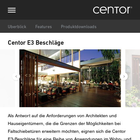
Direkt
Stellen Sie eine Anfrage
Zentraleuropa
zum
Inhalt
Vor-/ Nachname
DACH und BeNeLux
Uberblick
Features
Produktdownloads
Centor E3 Beschläge
Nordamerika
Telefonnummer
Bild
Bild
Email
Land
Postleitzahl
Als Antwort auf die Anforderungen von Architekten und
Hauseigentümern, die die Grenzen der Möglichkeiten bei
Sie sind
Faltschiebetüren erweitern möchten, eignen sich die Centor
E3-Beschläge für eine Reihe von Anwendungen im Wohn- und