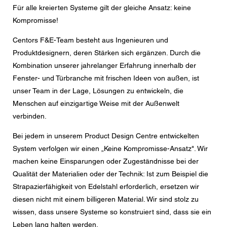
Für alle kreierten Systeme gilt der gleiche Ansatz: keine
Nachricht
Kompromisse!
Centors F&E-Team besteht aus Ingenieuren und
Produktdesignern, deren Stärken sich ergänzen. Durch die
Kombination unserer jahrelanger Erfahrung innerhalb der
CAPTCHA
Fenster- und Türbranche mit frischen Ideen von außen, ist
unser Team in der Lage, Lösungen zu entwickeln, die
Menschen auf einzigartige Weise mit der Außenwelt
verbinden.
Diese Sicherheitsfrage überprüft, ob Sie ein menschlicher
Besucher sind und verhindert automatisches Spamming.
Bei jedem in unserem Product Design Centre entwickelten
System verfolgen wir einen „Keine Kompromisse-Ansatz". Wir
Datenschutzerklärung
machen keine Einsparungen oder Zugeständnisse bei der
Ich stimme der Weiterleitung meiner personenbezogenen
Daten in den obigen Formularfeldern an den
Qualität der Materialien oder der Technik: Ist zum Beispiel die
nächstgelegenen Centor Händler oder an einen
Strapazierfähigkeit von Edelstahl erforderlich, ersetzen wir
zuständigen Centor Mitarbeiter zu, welcher mich in
Bezug auf das Anliegen meiner Anfrage kontaktieren
diesen nicht mit einem billigeren Material. Wir sind stolz zu
wird.
wissen, dass unsere Systeme so konstruiert sind, dass sie ein
Die Nutzung Ihrer personenbezogenen Daten entspricht
Leben lang halten werden.