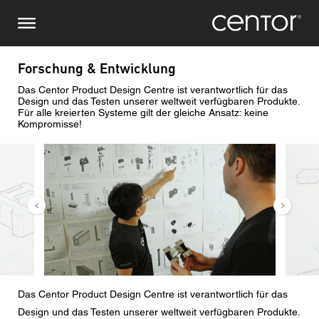
Direkt
Stellen Sie eine Anfrage
Zentraleuropa
zum
Inhalt
Vor-/ Nachname
DACH und BeNeLux
Forschung & Entwicklung
Das Centor Product Design Centre ist verantwortlich für das
Nordamerika
Telefonnummer
Design und das Testen unserer weltweit verfügbaren Produkte.
Für alle kreierten Systeme gilt der gleiche Ansatz: keine
Kompromisse!
Email
Bild
Bild
Land
Postleitzahl
Sie sind
Das Centor Product Design Centre ist verantwortlich für das
Design und das Testen unserer weltweit verfügbaren Produkte.