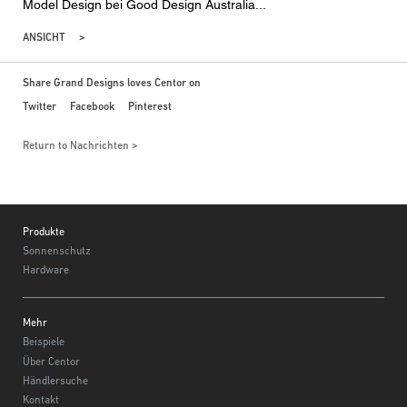
Model Design bei Good Design Australia...
ANSICHT
Share Grand Designs loves Centor on
Twitter
Facebook
Pinterest
Return to Nachrichten
Footer
Produkte
Sonnenschutz
Hardware
Mehr
Beispiele
Über Centor
Händlersuche
Kontakt