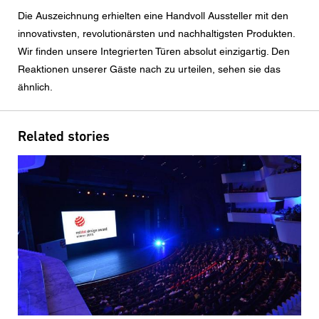
Nachricht
Die Auszeichnung erhielten eine Handvoll Aussteller mit den
innovativsten, revolutionärsten und nachhaltigsten Produkten.
Wir finden unsere Integrierten Türen absolut einzigartig. Den
Reaktionen unserer Gäste nach zu urteilen, sehen sie das
ähnlich.
CAPTCHA
Related stories
Diese Sicherheitsfrage überprüft, ob Sie ein menschlicher
Besucher sind und verhindert automatisches Spamming.
Datenschutzerklärung
Ich stimme der Weiterleitung meiner personenbezogenen
Daten in den obigen Formularfeldern an den
nächstgelegenen Centor Händler oder an einen
zuständigen Centor Mitarbeiter zu, welcher mich in
Bezug auf das Anliegen meiner Anfrage kontaktieren
wird.
Die Nutzung Ihrer personenbezogenen Daten entspricht