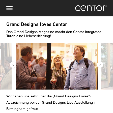
Direkt
Stellen Sie eine Anfrage
Zentraleuropa
zum
Inhalt
Vor-/ Nachname
DACH und BeNeLux
Grand Designs loves Centor
Das Grand Designs Magazine macht den Centor Integrated
Nordamerika
Telefonnummer
Türen eine Liebeserklärung!
Bild
Bild
Email
Land
Postleitzahl
Wir haben uns sehr über die „Grand Designs Loves“-
Sie sind
Auszeichnung bei der Grand Designs Live Ausstellung in
Birmingham gefreut.