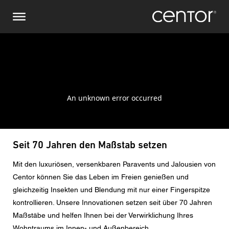
Direkt
Stellen Sie eine Anfrage
Zentraleuropa
zum
Inhalt
Vor-/ Nachname
DACH und BeNeLux
Nordamerika
Telefonnummer
Email
Land
Seit 70 Jahren den Maßstab setzen
Mit den luxuriösen, versenkbaren Paravents und Jalousien von
Postleitzahl
Centor können Sie das Leben im Freien genießen und
gleichzeitig Insekten und Blendung mit nur einer Fingerspitze
kontrollieren. Unsere Innovationen setzen seit über 70 Jahren
Sie sind
Maßstäbe und helfen Ihnen bei der Verwirklichung Ihres
Wohntraums im Innen- und Außenbereich.