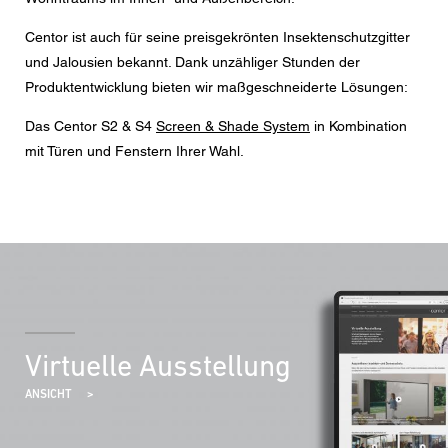
Nachricht
Centor ist auch für seine preisgekrönten Insektenschutzgitter
und Jalousien bekannt. Dank unzähliger Stunden der
Produktentwicklung bieten wir maßgeschneiderte Lösungen:
Das Centor S2 & S4
Screen & Shade System
in Kombination
CAPTCHA
mit Türen und Fenstern Ihrer Wahl.
Diese Sicherheitsfrage überprüft, ob Sie ein menschlicher
Besucher sind und verhindert automatisches Spamming.
Datenschutzerklärung
Ich stimme der Weiterleitung meiner personenbezogenen
Daten in den obigen Formularfeldern an den
nächstgelegenen Centor Händler oder an einen
Virtuelle Ausstellung
zuständigen Centor Mitarbeiter zu, welcher mich in
Bezug auf das Anliegen meiner Anfrage kontaktieren
ANSICHT
wird.
Die Nutzung Ihrer personenbezogenen Daten entspricht