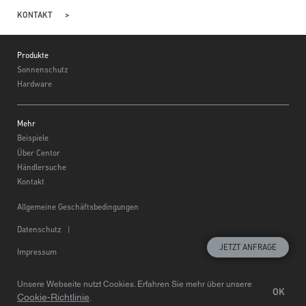
KONTAKT
Footer
Produkte
Sonnenschutz
Hardware
Mehr
Beispiele
Über Centor
Händlersuche
Kontakt
Allgemeine Geschäftsbedingungen
Datenschutz
|
JETZT ANFRAGE
Impressum
Wählen Sie eine Region
© Centor 2020
Unsere Webseite nutzt Cookies. Erfahren Sie mehr über unsere
OK
Cookie-Richtlinie
.