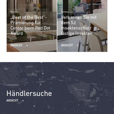
News
News
E
„Best of the Best“-
Verbannen Sie mit
C
Prämierung für
dem S2
m
Centor beim Red Dot
Insektenschutz
A
Award
lästige Insekten
A
a
ANSICHT
ANSICHT
A
Händlersuche
ANSICHT