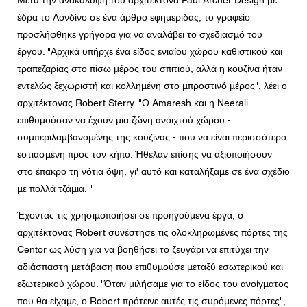
Μετά την ανακάλυψη του αρχιτέκτονα Paul Archer Design με
έδρα το Λονδίνο σε ένα άρθρο εφημερίδας, το γραφείο
προσλήφθηκε γρήγορα για να αναλάβει το σχεδιασμό του
έργου. "Αρχικά υπήρχε ένα είδος ενιαίου χώρου καθιστικού και
τραπεζαρίας στο πίσω μέρος του σπιτιού, αλλά η κουζίνα ήταν
εντελώς ξεχωριστή και κολλημένη στο μπροστινό μέρος", λέει ο
αρχιτέκτονας Robert Sterry. "Ο Amaresh και η Neerali
επιθυμούσαν να έχουν μια ζώνη ανοιχτού χώρου -
συμπεριλαμβανομένης της κουζίνας - που να είναι περισσότερο
εστιασμένη προς τον κήπο. Ήθελαν επίσης να αξιοποιήσουν
στο έπακρο τη νότια όψη, γι' αυτό και καταλήξαμε σε ένα σχέδιο
με πολλά τζάμια. "
Έχοντας τις χρησιμοποιήσει σε προηγούμενα έργα, ο
αρχιτέκτονας Robert συνέστησε τις ολοκληρωμένες πόρτες της
Centor ως λύση για να βοηθήσει το ζευγάρι να επιτύχει την
αδιάσπαστη μετάβαση που επιθυμούσε μεταξύ εσωτερικού και
εξωτερικού χώρου. "Όταν μιλήσαμε για το είδος του ανοίγματος
που θα είχαμε, ο Robert πρότεινε αυτές τις συρόμενες πόρτες",