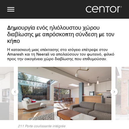
Παράκαμψη
Κάντε μια έρευνα
Κεντρική Ευρώπη
προς
το
κυρίως
Όνομα
DACH και BeNeLux
περιεχόμενο
Δημιουργία ενός ηλιόλουστου χώρου
διαβίωσης με απρόσκοπτη σύνδεση με τον
Βόρεια Αμερική
Αριθμός τηλεφώνου
κήπο
Η κατασκευή μιας επέκτασης στο ισόγειο επέτρεψε στον
Amaresh και τη Neerali να απολαύσουν τον φωτεινό, φιλικό
προς την οικογένεια χώρο διαβίωσης που επιθυμούσαν.
Ηλεκτρονικό ταχυδρομείο
Εικόνα
Εικόν
Χώρα
Ταχυδρομικός κώδικας
Είστε
211 Porte coulissante intégrée