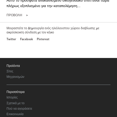
Αυτό το πρόσφατα ανακαινισμένο οικογενειακό σπίτι είναι τώρα
πλήρως εξοπλισμένο για την καταπολέμηση...
ΠΡΟΒΟΛΉ
Μοιραστείτε το Δημιουργία ενός ηλιόλουστου χώρου διαβίωσης με
απρόσκοπτη σύνδεση με τον κήπο
Twitter
Facebook
Pinterest
Footer
Προϊόντα
Σίτες
Μηχανισμών
Περισσότερα
Ιστορίες
Σχετικά με το
Πού να αγοράσετε
Επικοινωνία