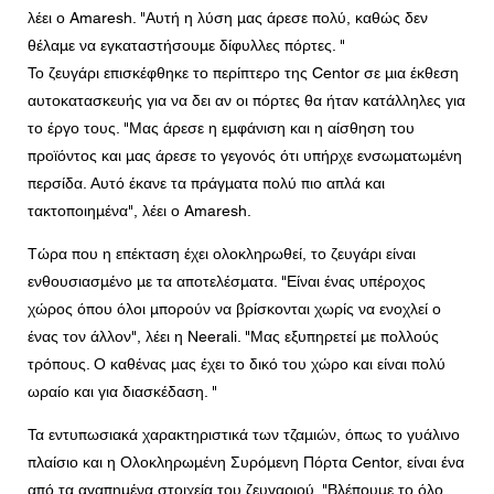
λέει ο Amaresh. "Αυτή η λύση μας άρεσε πολύ, καθώς δεν
θέλαμε να εγκαταστήσουμε δίφυλλες πόρτες. "
Το ζευγάρι επισκέφθηκε το περίπτερο της Centor σε μια έκθεση
αυτοκατασκευής για να δει αν οι πόρτες θα ήταν κατάλληλες για
το έργο τους. "Μας άρεσε η εμφάνιση και η αίσθηση του
προϊόντος και μας άρεσε το γεγονός ότι υπήρχε ενσωματωμένη
περσίδα. Αυτό έκανε τα πράγματα πολύ πιο απλά και
τακτοποιημένα", λέει ο Amaresh.
Τώρα που η επέκταση έχει ολοκληρωθεί, το ζευγάρι είναι
ενθουσιασμένο με τα αποτελέσματα. "Είναι ένας υπέροχος
χώρος όπου όλοι μπορούν να βρίσκονται χωρίς να ενοχλεί ο
ένας τον άλλον", λέει η Neerali. "Μας εξυπηρετεί με πολλούς
τρόπους. Ο καθένας μας έχει το δικό του χώρο και είναι πολύ
ωραίο και για διασκέδαση. "
Τα εντυπωσιακά χαρακτηριστικά των τζαμιών, όπως το γυάλινο
πλαίσιο και η Ολοκληρωμένη Συρόμενη Πόρτα Centor, είναι ένα
από τα αγαπημένα στοιχεία του ζευγαριού. "Βλέπουμε το όλο