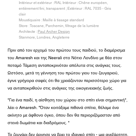
Intérieur et extérieur : RAL Intérieur : Chêne européen,
Μήνυμα
entièrement fini, transparent ; Extérieur : RAL 7035 - Gris
clair
Moustiquaire : Maille à tissage standard
Store : Toscane, Parchemin, filtrage de la lumière
Architecte :
Paul Archer Design
Stanmore, Londres, Angleterre
CAPTCHA
Πριν από τον ερχομό του πρώτου τους παιδιού, το διαμέρισμα
του Amaresh και της Neerali στο Νότιο Λονδίνο με θέα στον
ποταμό Τάμεση ανταποκρινόταν απόλυτα στις ανάγκες τους.
Ωστόσο, μετά τη γέννηση του πρώτου γιου του ζευγαριού,
Συγκατάθεση για την προστασία δεδομένων
έγινε γρήγορα σαφές ότι θα χρειάζονταν περισσότερο χώρο για
Συμφωνώ με τη διαβίβαση των προσωπικών μου
να ανταποκριθούν στις ανάγκες της οικογενειακής ζωής.
δεδομένων στα παραπάνω πεδία της φόρμας στον
πλησιέστερο Έμπορο Centor ή σε έναν υπεύθυνο
υπάλληλο της Centor, ο οποίος θα επικοινωνήσει μαζί μου
"Για ένα παιδί, η αίσθηση του χώρου στο σπίτι είναι σημαντική",
για τους σκοπούς του ερωτήματος μου.
λέει ο Amaresh. "Όταν κοιτάξαμε πιθανά σπίτια, θέλαμε ένα
Η χρήση των προσωπικών σας δεδομένων θα είναι
σύμφωνη με όλες τις οδηγίες προστασίας δεδομένων.
ακίνητο με άφθονο όγκο, όπου δεν θα περιοριζόμασταν από
στενά δωμάτια και διαδρόμους. "
Το ζευγάρι δεν άργησε να βρει το ιδανικό σπίτι - μια ανεξάρτητη,