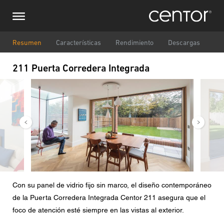
Pasar
Consulta
Europa Central
al
contenido
principal
Nombre
DACH y BeNeLux
Resumen
Características
Rendimiento
Descargas
211 Puerta Corredera Integrada
América del Norte
Número de teléfono
Imagen
Image
Correo electrónico
País
Código postal
Con su panel de vidrio fijo sin marco, el diseño contemporáneo
de la Puerta Corredera Integrada Centor 211 asegura que el
Usted es
foco de atención esté siempre en las vistas al exterior.