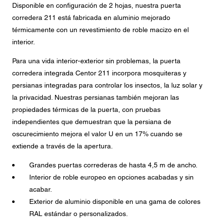
Disponible en configuración de 2 hojas, nuestra puerta
Mensaje
corredera 211 está fabricada en aluminio mejorado
térmicamente con un revestimiento de roble macizo en el
interior.
Para una vida interior-exterior sin problemas, la puerta
CAPTCHA
corredera integrada Centor 211 incorpora mosquiteras y
persianas integradas para controlar los insectos, la luz solar y
la privacidad. Nuestras persianas también mejoran las
propiedades térmicas de la puerta, con pruebas
Esta pregunta es para comprobar si usted es un visitante
humano y prevenir envíos de spam automatizado.
independientes que demuestran que la persiana de
oscurecimiento mejora el valor U en un 17% cuando se
Consentimiento para la protección de datos
extiende a través de la apertura.
Acepto que mis datos personales en los campos del
formulario anterior sean enviados al concesionario
Grandes puertas correderas de hasta 4,5 m de ancho.
Centor más cercano o a un empleado responsable de
Interior de roble europeo en opciones acabadas y sin
Centor que se pondrá en contacto conmigo a efectos de
mi consulta.
acabar.
Exterior de aluminio disponible en una gama de colores
El uso de sus datos personales cumplirá con todas las
directrices de protección de datos.
RAL estándar o personalizados.