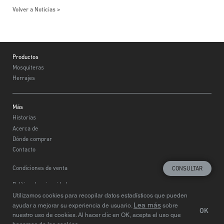
Volver a Noticias
Footer
Productos
Mosquiteras
Herrajes
Más
Historias
Acerca de
Dónde comprar
Contacto
Condiciones de venta
CONSULTAR
Política de privacidad
Utilizamos cookies para recopilar datos estadísticos que pueden
Elija la región
© Centor 2020
Lea más
ayudar a mejorar su experiencia de usuario.
sobre
OK
nuestro uso de cookies. Al hacer clic en OK, acepta el uso que