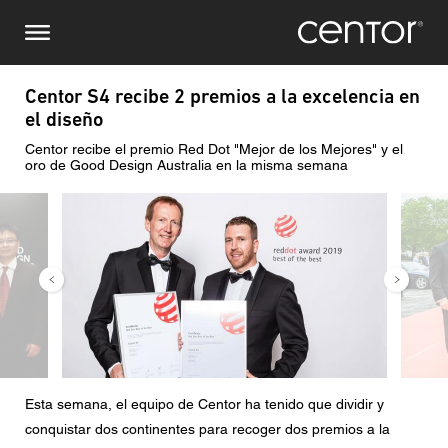
Pasar
Consulta
Europa Central
al
contenido
principal
Nombre
DACH y BeNeLux
Centor S4 recibe 2 premios a la excelencia en
el diseño
América del Norte
Número de teléfono
Centor recibe el premio Red Dot "Mejor de los Mejores" y el
oro de Good Design Australia en la misma semana
Imagen
Image
Correo electrónico
País
Código postal
Usted es
Esta semana, el equipo de Centor ha tenido que dividir y
conquistar dos continentes para recoger dos premios a la