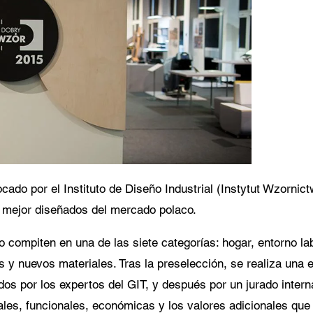
miento para la protección de datos
pto que mis datos personales en los campos del formulario anterior sean enviados
cesionario Centor más cercano o a un empleado responsable de Centor que se p
tacto conmigo a efectos de mi consulta.
uso de sus datos personales cumplirá con todas las directrices de protección de dat
cado por el Instituto de Diseño Industrial (Instytut Wzorn
 mejor diseñados del mercado polaco.
compiten en una de las siete categorías: hogar, entorno lab
 y nuevos materiales. Tras la preselección, se realiza una 
dos por los expertos del GIT, y después por un jurado intern
les, funcionales, económicas y los valores adicionales que d