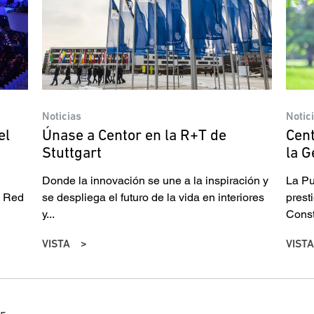
Noticias
Notic
el
Únase a Centor en la R+T de
Cent
Stuttgart
la 
Donde la innovación se une a la inspiración y
La Pu
s Red
se despliega el futuro de la vida en interiores
prest
y...
Const
VISTA
VISTA