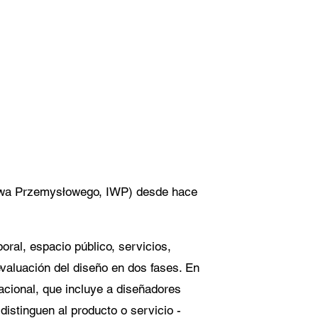
 al
ondrá en
os.
ictwa Przemysłowego, IWP) desde hace
oral, espacio público, servicios,
evaluación del diseño en dos fases. En
acional, que incluye a diseñadores
istinguen al producto o servicio -