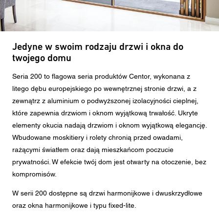
Wiadomość
Jedyne w swoim rodzaju drzwi i okna do
twojego domu
CAPTCHA
Seria 200 to flagowa seria produktów Centor, wykonana z
litego dębu europejskiego po wewnętrznej stronie drzwi, a z
zewnątrz z aluminium o podwyższonej izolacyjności cieplnej,
To pytanie sprawdza czy jesteś człowiekiem i zapobiega
które zapewnia drzwiom i oknom wyjątkową trwałość. Ukryte
wysyłaniu spamu.
elementy okucia nadają drzwiom i oknom wyjątkową elegancję.
Wbudowane moskitiery i rolety chronią przed owadami,
Zgoda na przetwarzanie danych osobowych
rażącymi światłem oraz dają mieszkańcom poczucie
Zgadzam się na przekazanie podanych przeze mnie w
prywatności. W efekcie twój dom jest otwarty na otoczenie, bez
formularzu danych osobowych najbliższemu Dealerowi
Centor lub właściwemu pracownikowi Centor, który
kompromisów.
skontaktuje się ze mną w celach związanych z
zapytaniem.
W serii 200 dostępne są drzwi harmonijkowe i dwuskrzydłowe
Przetwarzanie Państwa danych osobowych odbywa się
oraz okna harmonijkowe i typu fixed-lite.
zgodnie z obowiązującym prawem ochrony danych.