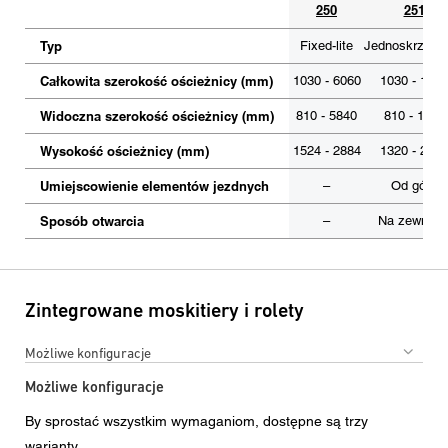
250
251
Typ
Fixed-lite
Jednoskrzydł
Całkowita szerokość ościeżnicy (mm)
1030 - 6060
1030 - 1446
Widoczna szerokość ościeżnicy (mm)
810 - 5840
810 - 1226
Wysokość ościeżnicy (mm)
1524 - 2884
1320 - 2884
Umiejscowienie elementów jezdnych
–
Od góry
Sposób otwarcia
–
Na zewnątr
Zintegrowane moskitiery i rolety
Możliwe konfiguracje
Możliwe konfiguracje
By sprostać wszystkim wymaganiom, dostępne są trzy
warianty.