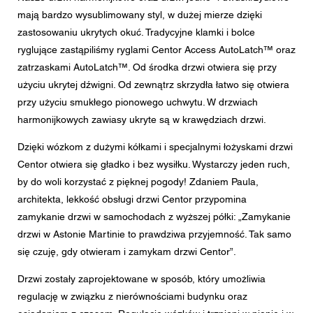
mają bardzo wysublimowany styl, w dużej mierze dzięki
zastosowaniu ukrytych okuć. Tradycyjne klamki i bolce
ryglujące zastąpiliśmy ryglami Centor Access AutoLatch™ oraz
zatrzaskami AutoLatch™. Od środka drzwi otwiera się przy
użyciu ukrytej dźwigni. Od zewnątrz skrzydła łatwo się otwiera
przy użyciu smukłego pionowego uchwytu. W drzwiach
harmonijkowych zawiasy ukryte są w krawędziach drzwi.
Dzięki wózkom z dużymi kółkami i specjalnymi łożyskami drzwi
Centor otwiera się gładko i bez wysiłku. Wystarczy jeden ruch,
by do woli korzystać z pięknej pogody! Zdaniem Paula,
architekta, lekkość obsługi drzwi Centor przypomina
zamykanie drzwi w samochodach z wyższej półki: „Zamykanie
drzwi w Astonie Martinie to prawdziwa przyjemność. Tak samo
się czuję, gdy otwieram i zamykam drzwi Centor”.
Drzwi zostały zaprojektowane w sposób, który umożliwia
regulację w związku z nierównościami budynku oraz