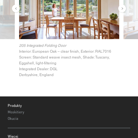
205 Integrated Folding Door
Interior: European Oak – clear finish, Exterior: RAL7016
Screen: Standard weave insect mesh, Shade: Tuscany,
Eggshell, light-filtering
Integrated Dealer: DGL
Derbyshire, England
Footer
Produkty
Moskitiery
Okucia
Więcej