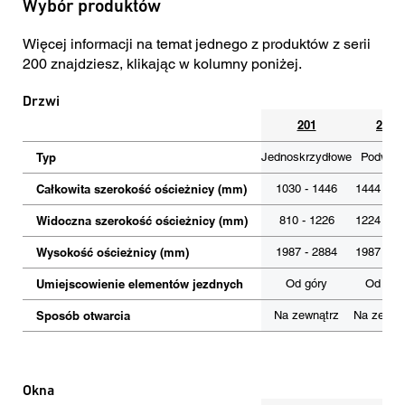
Wybór produktów
Więcej informacji na temat jednego z produktów z serii
200 znajdziesz, klikając w kolumny poniżej.
Drzwi
201
203
Typ
Jednoskrzydłowe
Podwójn
Całkowita szerokość ościeżnicy (mm)
1030 - 1446
1444 - 2
Widoczna szerokość ościeżnicy (mm)
810 - 1226
1224 - 2
Wysokość ościeżnicy (mm)
1987 - 2884
1987 - 2
Umiejscowienie elementów jezdnych
Od góry
Od gór
Sposób otwarcia
Na zewnątrz
Na zewną
Okna