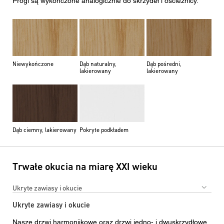
Progi są wykończone analogicznie do skrzydeł i ościeżnicy.
Niewykończone
Dąb naturalny,
Dąb pośredni,
lakierowany
lakierowany
Dąb ciemny, lakierowany
Pokryte podkładem
Trwałe okucia na miarę XXI wieku
Ukryte zawiasy i okucie
Ukryte zawiasy i okucie
Nasze drzwi harmonijkowe oraz drzwi jedno- i dwuskrzydłowe