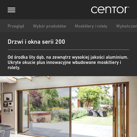
Przejdź
Prześlij zapytanie
Centralna Europa
do
treści
Imię i nazwisko
DACH i BeNeLux
Przegląd
Wybór produktów
Moskitiery i rolety
Wykończen
Drzwi i okna serii 200
Ameryka Północna
Numer telefonu
Od środka lity dąb, na zewnątrz wysokiej jakości aluminium.
Ukryte okucie plus innowacyjne wbudowane moskitiery i
Email
rolety.
Kraj
Kod pocztowy
Jestem