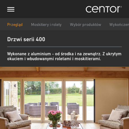
Przejdź
Prześlij zapytanie
Centralna Europa
do
treści
Imię i nazwisko
DACH i BeNeLux
Przegląd
Moskitiery i rolety
Wybór produktów
Wykończen
Drzwi serii 400
Ameryka Północna
Numer telefonu
Wykonane z aluminium - od środka i na zewnątrz. Z ukrytym
okuciem i wbudowanymi roletami i moskitierami.
Email
Kraj
Kod pocztowy
Jestem