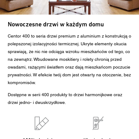
Wiadomość
Nowoczesne drzwi w każdym domu
Centor 400 to seria drzwi premium z aluminium z konstrukcją o
CAPTCHA
polepszonej izolacyjności termicznej. Ukryte elementy okucia
sprawiają, że nic nie odciąga wzroku mieszkańców od tego, co
na zewnątrz. Wbudowane moskitiery i rolety chronią przed
owadami, rażącymi światłem oraz dają mieszkańcom poczucie
To pytanie sprawdza czy jesteś człowiekiem i zapobiega
prywatności. W efekcie twój dom jest otwarty na otoczenie, bez
wysyłaniu spamu.
kompromisów.
Zgoda na przetwarzanie danych osobowych
Dostępne w serii 400 produkty to drzwi harmonijkowe oraz
Zgadzam się na przekazanie podanych przeze mnie w
drzwi jedno- i dwuskrzydłowe.
formularzu danych osobowych najbliższemu Dealerowi
Centor lub właściwemu pracownikowi Centor, który
skontaktuje się ze mną w celach związanych z
zapytaniem.
Przetwarzanie Państwa danych osobowych odbywa się
zgodnie z obowiązującym prawem ochrony danych.