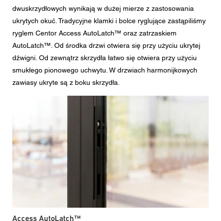
dwuskrzydłowych wynikają w dużej mierze z zastosowania
ukrytych okuć. Tradycyjne klamki i bolce ryglujące zastąpiliśmy
ryglem Centor Access AutoLatch™ oraz zatrzaskiem
AutoLatch™. Od środka drzwi otwiera się przy użyciu ukrytej
dźwigni. Od zewnątrz skrzydła łatwo się otwiera przy użyciu
smukłego pionowego uchwytu. W drzwiach harmonijkowych
zawiasy ukryte są z boku skrzydła.
Access AutoLatch™