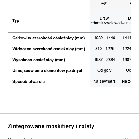
401
403
Drzwi
Drzwi
Typ
jednoskrzydłowe
dwuskrzyd
Całkowita szerokość ościeżnicy (mm)
1030 - 1446
1444 - 2
Widoczna szerokość ościeżnicy (mm)
810 - 1226
1224 - 2
Wysokość ościeżnicy (mm)
1987 - 2884
1987 - 2
Umiejscowienie elementów jezdnych
Od góry
Od gór
Sposób otwarcia
Na zewnątrz
Na zewną
Zintegrowane moskitiery i rolety