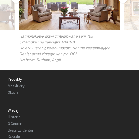
Harmonijkowe drzwi zintegrowane serii 405
Od środka i na zewnątrz: RAL101
Rolety: Tuscany, kolor - Biscotti, tkanina zaciemniająca
Dealer drzwi zintegrowanych: DGL
Hrabstwo Durham, Angli
Footer
Produkty
Moskitiery
Okucia
Więcej
Historie
O Centor
Dealerzy Centor
Kontakt