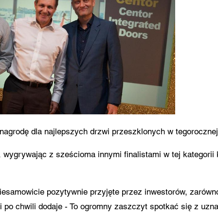
dzam się na przekazanie podanych przeze mnie w formularzu danych osobowych
bliższemu Dealerowi Centor lub właściwemu pracownikowi Centor, który skontaktuj
 w celach związanych z zapytaniem.
etwarzanie Państwa danych osobowych odbywa się zgodnie z obowiązującym pr
rony danych.
agrodę dla najlepszych drzwi przeszklonych w tegorocznej 
 wygrywając z sześcioma innymi finalistami w tej kategorii
niesamowicie pozytywnie przyjęte przez inwestorów, zarówn
i i po chwili dodaje - To ogromny zaszczyt spotkać się z uz