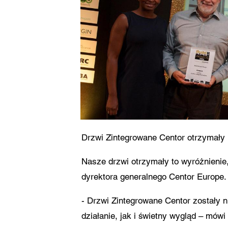
Zga
naj
mną
Prz
och
Drzwi Zintegrowane Centor otrzymały n
Nasze drzwi otrzymały to wyróżnienie,
dyrektora generalnego Centor Europe.
- Drzwi Zintegrowane Centor zostały 
działanie, jak i świetny wygląd – mów