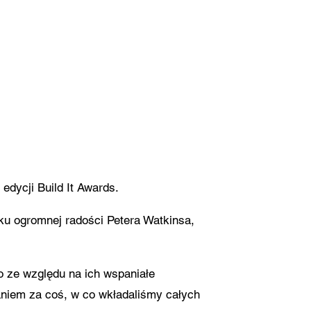
e się ze
awem
edycji Build It Awards.
 ku ogromnej radości Petera Watkinsa,
o ze względu na ich wspaniałe
naniem za coś, w co wkładaliśmy całych