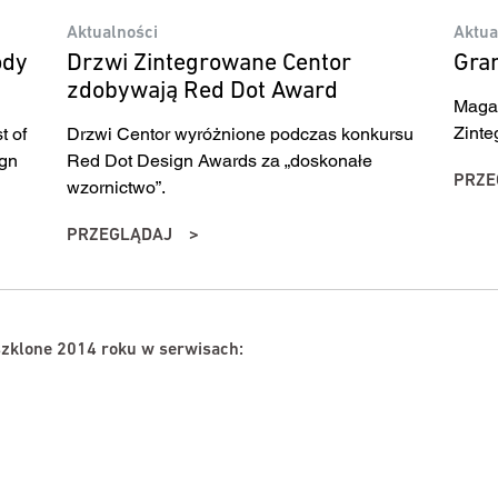
Aktualności
Aktua
ody
Drzwi Zintegrowane Centor
Gran
zdobywają Red Dot Award
Magaz
Zinte
t of
Drzwi Centor wyróżnione podczas konkursu
ign
Red Dot Design Awards za „doskonałe
PRZE
wzornictwo”.
PRZEGLĄDAJ
szklone 2014 roku w serwisach: