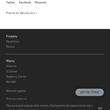
Twitter
Facebook
Pinterest
Powrót do Aktualności
Footer
Produkty
Moskitiery
Okucia
Więcej
Historie
O Centor
Dealerzy Centor
Kontakt
Warunki ogólne
ZAPYTAJ TERAZ
Ochrona danych
Strona wykorzystuje pliki cookie. Zachęcamy do zapoznania się z
Wybierz region
© Centor 2020
OK