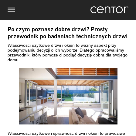
Przejdź
Prześlij zapytanie
Centralna Europa
do
treści
Imię i nazwisko
DACH i BeNeLux
Po czym poznasz dobre drzwi? Prosty
przewodnik po badaniach technicznych drzwi
Ameryka Północna
Numer telefonu
Właściwości użytkowe drzwi i okien to ważny aspekt przy
podejmowaniu decyzji o ich wyborze. Dlatego opracowaliśmy
przewodnik, który pomoże ci podjąć decyzję dobrą dla twojego
domu.
Email
Obraz
Kraj
Kod pocztowy
Jestem
Właściwości użytkowe i sprawność drzwi i okien to prawdziwe