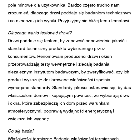
pole minowe dla użytkownika. Bardzo często trudno nam
Wiadomość
zrozumieć, dlaczego drzwi poddaje się badaniom technicznym
i co oznaczają ich wyniki. Przyjrzyjmy się bliżej temu tematowi.
Dlaczego warto testować drzwi?
Drzwi poddaje się testom, by zapewnić odpowiednią jakość i
CAPTCHA
standard techniczny produktu wybieranego przez
konsumentów. Renomowani producenci drzwi i okien
przeprowadzają testy wewnętrzne i zlecają badania
niezależnym instytutom badawczym, by zweryfikować, czy ich
To pytanie sprawdza czy jesteś człowiekiem i zapobiega
wysyłaniu spamu.
produkt wykazuje deklarowane właściwości i spełnia
wymagane standardy. Standardy jakości ustanawia się, by dać
Zgoda na przetwarzanie danych osobowych
właścicielom domów i kupującym pewność, że wybierają drzwi
Zgadzam się na przekazanie podanych przeze mnie w
i okna, które zabezpieczą ich dom przed warunkami
formularzu danych osobowych najbliższemu Dealerowi
Centor lub właściwemu pracownikowi Centor, który
atmosferycznymi, poprawią wydajność energetyczną i
skontaktuje się ze mną w celach związanych z
zwiększą ich wygodę.
zapytaniem.
Przetwarzanie Państwa danych osobowych odbywa się
Co się bada?
zgodnie z obowiązującym prawem ochrony danych.
Właściwości termiczne Badania właściwości termicznych