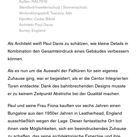
Außen: RAL7016
Nachricht
Standard-Insektenschutz | Sonnenschutz:
Verdunklungsstoff, Tuscany, Ash
Händler: Cedar Bifold
Architekt: Paul Davis
Surrey, England
CAPTCHA
Als Architekt weiß Paul Davis zu schätzen, wie kleine Details in
Kombination den Gesamteindruck eines Gebäudes verbessern
können.
Diese Sicherheitsfrage überprüft, ob Sie ein menschlicher
Als es nun um die Auswahl der Falttüren für sein eigenes
Besucher sind und verhindert automatisches Spamming.
Zuhause ging, war er begeistert, als er die Centor Integrierten
Türen entdeckte: Dank des bahnbrechenden Designs musste
Datenschutzerklärung
er zu keinem Zeitpunkt Abstriche bei der Qualität machen.
Ich stimme der Weiterleitung meiner personenbezogenen
Daten in den obigen Formularfeldern an den
Paul und seine Frau Fiona kauften vor sechs Jahren einen
nächstgelegenen Centor Händler oder an einen
zuständigen Centor Mitarbeiter zu, welcher mich in
Bungalow aus den 1950er Jahren in Leatherhead, England
Bezug auf das Anliegen meiner Anfrage kontaktieren
ausschließlich wegen der Lage. Dieser fantastische Ort bot
wird.
ihnen viele Möglichkeiten, sich ein beeindruckendes Zuhause
Die Nutzung Ihrer personenbezogenen Daten entspricht
zu schaffen, das seine architektonische Expertise und ihre