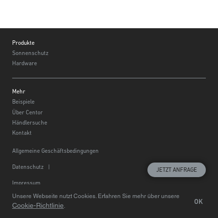
Footer
Produkte
Sonnenschutz
Hardware
Mehr
Beispiele
Über Centor
Händlersuche
Kontakt
Allgemeine Geschäftsbedingungen
Datenschutz
|
JETZT ANFRAGE
Impressum
Unsere Webseite nutzt Cookies. Erfahren Sie mehr über unsere
Wählen Sie eine Region
© Centor 2020
OK
Cookie-Richtlinie
.