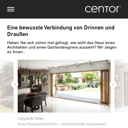
Direkt
Stellen Sie eine Anfrage
Zentraleuropa
zum
Inhalt
Vor-/ Nachname
DACH und BeNeLux
Eine bewusste Verbindung von Drinnen und
Draußen
Nordamerika
Telefonnummer
Haben Sie sich schon mal gefragt, wie wohl das Haus eines
Architekten und eines Gartendesigners aussieht? Wir zeigen
es Ihnen...
Email
Bild
Bild
Land
Postleitzahl
Sie sind
Integrierte Falttür
Innen: Europäische Eiche – voll beschichtet, transparent |