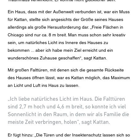
Nachricht
Ein Haus, dass mit der Außenwelt verbunden ist, war ein Muss
für Kattan, stellte sich angesichts der Größe seines Hauses
allerdings als große Herausforderung dar. „Freie Flächen in
Chicago sind nur ca. 8 m breit. Man muss schon sehr kreativ
CAPTCHA
sein, um natürliches Licht ins Innere des Hauses zu
bekommen ... aber ich habe mein Ziel erreicht und ein
wunderschönes Zuhause geschaffen“, sagt Kattan.
Mit großen Falttüren, mit denen sich die gesamte Rückseite
Diese Sicherheitsfrage überprüft, ob Sie ein menschlicher
Besucher sind und verhindert automatisches Spamming.
des Hauses öffnen lässt, war es Kattan möglich, das Maximum
an Licht und Luft ins Haus zu lassen.
Datenschutzerklärung
„Ich liebe natürliches Licht im Haus. Die Falttüren
Ich stimme der Weiterleitung meiner personenbezogenen
Daten in den obigen Formularfeldern an den
sind 2,7 m hoch und 4,6 m breit, so konnte ich viel
nächstgelegenen Centor Händler oder an einen
Sonnenlicht in den Raum, in dem wir als Familie die
zuständigen Centor Mitarbeiter zu, welcher mich in
Bezug auf das Anliegen meiner Anfrage kontaktieren
meiste Zeit verbringen, holen“, sagt Kattan.
wird.
Die Nutzung Ihrer personenbezogenen Daten entspricht
Er fügt hinzu: „Die Türen und der Insektenschutz lassen sich so