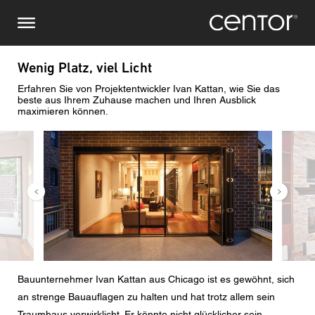
Direkt
Stellen Sie eine Anfrage
Zentraleuropa
zum
Inhalt
Vor-/ Nachname
DACH und BeNeLux
Wenig Platz, viel Licht
Erfahren Sie von Projektentwickler Ivan Kattan, wie Sie das
Nordamerika
Telefonnummer
beste aus Ihrem Zuhause machen und Ihren Ausblick
maximieren können.
Bild
Bild
Email
Land
Postleitzahl
Bauunternehmer Ivan Kattan aus Chicago ist es gewöhnt, sich
Sie sind
an strenge Bauauflagen zu halten und hat trotz allem sein
Traumhaus verwirklicht. Er könnte nicht glücklicher sein.