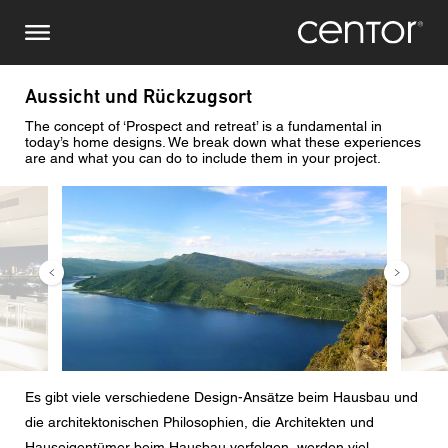
Direkt
Stellen Sie eine Anfrage
Zentraleuropa
zum
Inhalt
Vor-/ Nachname
DACH und BeNeLux
Aussicht und Rückzugsort
The concept of ‘Prospect and retreat’ is a fundamental in
Nordamerika
Telefonnummer
today’s home designs. We break down what these experiences
are and what you can do to include them in your project.
Bild
Bild
Email
Land
Postleitzahl
Es gibt viele verschiedene Design-Ansätze beim Hausbau und
Sie sind
die architektonischen Philosophien, die Architekten und
Hauseigentümer beim Hausbau verfolgen, werden viel