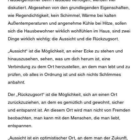
Nachricht
diskutiert. Abgesehen von den grundlegenden Eigenschaften,
wie Regendichtigkeit, kein Schimmel, Wärme bei kalten
Außentemperaturen und angenehme Kühle bei Hitze, sollen
sich die Hausbewohner wirklich wohlfühlen im Haus, sind zwei
Dinge wirklich wichtig: die Aussicht und die Rückzugsort.
CAPTCHA
„Aussicht“ ist die Möglichkeit, an einer Ecke zu stehen und
hinauszusehen, sehen, was um dich herum ist, eine
Verbindung zu dem Ort herzustellen, an dem man lebt und zu
Diese Sicherheitsfrage überprüft, ob Sie ein menschlicher
prüfen, ob alles in Ordnung ist und sich nichts Schlimmes
Besucher sind und verhindert automatisches Spamming.
anbahnt.
Datenschutzerklärung
Der „Rückzugsort“ ist die Möglichkeit, sich an einen Ort
Ich stimme der Weiterleitung meiner personenbezogenen
zurückzuziehen, an dem es gemütlich und gewohnt, sicher
Daten in den obigen Formularfeldern an den
und entspannt ist. An diesem Ort wird man nicht von Fremden
nächstgelegenen Centor Händler oder an einen
zuständigen Centor Mitarbeiter zu, welcher mich in
beobachten, man kann mit den Menschen, die man liebt,
Bezug auf das Anliegen meiner Anfrage kontaktieren
wird.
entspannen.
Die Nutzung Ihrer personenbezogenen Daten entspricht
„Aussicht ist ein optimistischer Ort, an dem man der Zukunft,