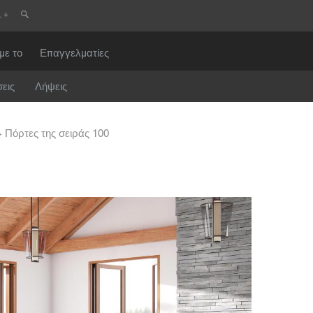
ε μια έρευνα
L
Κεντρική Ευρώπη
Είστε
με το
Επαγγελματίες
DACH και BeNeLux
εις
Λήψεις
Βόρεια Αμερική
τηλεφώνου
Μήνυμα
Πόρτες της σειράς 100
ικό ταχυδρομείο
CAPTCHA
ικός κώδικας
εση για την προστασία δεδομένων
φωνώ με τη διαβίβαση των προσωπικών μου δεδομένων στα παραπάνω πεδία της 
ν πλησιέστερο Έμπορο Centor ή σε έναν υπεύθυνο υπάλληλο της Centor, ο οποίος 