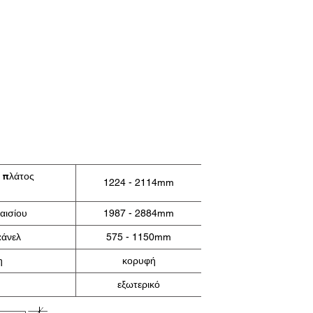
σίας
 πλάτος
1224 - 2114mm
αισίου
1987 - 2884mm
πάνελ
575 - 1150mm
η
κορυφή
εξωτερικό