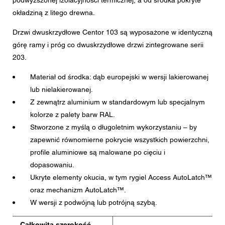
podwyższonej izolacyjności termicznej, a od środka pokryte
Wiadomość
okładziną z litego drewna.
Drzwi dwuskrzydłowe Centor 103 są wyposażone w identyczną
górę ramy i próg co dwuskrzydłowe drzwi zintegrowane serii
203.
CAPTCHA
Materiał od środka: dąb europejski w wersji lakierowanej
lub nielakierowanej.
Z zewnątrz aluminium w standardowym lub specjalnym
kolorze z palety barw RAL.
To pytanie sprawdza czy jesteś człowiekiem i zapobiega
wysyłaniu spamu.
Stworzone z myślą o długoletnim wykorzystaniu – by
zapewnić równomierne pokrycie wszystkich powierzchni,
Zgoda na przetwarzanie danych osobowych
profile aluminiowe są malowane po cięciu i
Zgadzam się na przekazanie podanych przeze mnie w
dopasowaniu.
formularzu danych osobowych najbliższemu Dealerowi
Centor lub właściwemu pracownikowi Centor, który
Ukryte elementy okucia, w tym rygiel Access AutoLatch™
skontaktuje się ze mną w celach związanych z
oraz mechanizm AutoLatch™.
zapytaniem.
W wersji z podwójną lub potrójną szybą.
Przetwarzanie Państwa danych osobowych odbywa się
zgodnie z obowiązującym prawem ochrony danych.
Całkowita szerokość