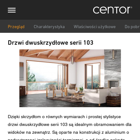
Przejdź
Prześlij zapytanie
Centralna Europa
do
treści
Imię i nazwisko
DACH i BeNeLux
Przegląd
Charakterystyka
Właściwości użytkowe
Do pobr
Drzwi dwuskrzydłowe serii 103
Ameryka Północna
Numer telefonu
Obraz
Email
Kraj
Kod pocztowy
Dzięki skrzydłom o równych wymiarach i prostej stylistyce
drzwi dwuskrzydłowe serii 103 są idealnym obramowaniem dla
Jestem
widoków na zewnątrz. Są oparte na konstrukcji z aluminium o