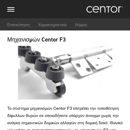
Παράκαμψη
Κάντε μια έρευνα
Κεντρική Ευρώπη
προς
το
κυρίως
Όνομα
DACH και BeNeLux
περιεχόμενο
Επισκόπηση
Χαρακτηριστικά
Λήψεις
Μηχανισμών Centor F3
Βόρεια Αμερική
Αριθμός τηλεφώνου
Εικόνα
Ηλεκτρονικό ταχυδρομείο
Χώρα
Ταχυδρομικός κώδικας
Το σύστημα μηχανισμών Centor F3 επιτρέπει την τοποθέτηση
δίφυλλων θυρών σε οποιοδήποτε υπάρχον άνοιγμα χωρίς την
Είστε
ανάγκη σημαντικών δομικών αλλαγών στη δομική δοκό. Ιδανικό