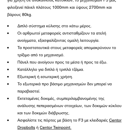
για χρήση σε ανακαινίσεις κατοικιών, το μηχανισμών F3 μας
Μήνυμα
φιλοξενεί πάνελ πλάτους 1000mm και ύψους 2700mm και
βάρους 80kg.
Διπλό σύστημα κύλισης στο κάτω μέρος.
Οι αρθρωτοί μεταφορείς αντισταθμίζουν τα ατελή
CAPTCHA
ανοίγματα, εξασφαλίζοντας ομαλή λειτουργία.
Τα προστατευτικά στους μεταφορείς απομακρύνουν το
τρίξιμο από το μηχανισμό.
Πάνελ που ανοίγουν προς τα μέσα ή προς τα έξω.
Κατάλληλο για διπλά ή τριπλά τζάμια.
Συγκατάθεση για την προστασία δεδομένων
Εξωτερική ή εσωτερική χρήση.
Συμφωνώ με τη διαβίβαση των προσωπικών μου
Το εξωτερικά προ βάσιμο μηχανισμών δεν μπορεί να
δεδομένων στα παραπάνω πεδία της φόρμας στον
πλησιέστερο Έμπορο Centor ή σε έναν υπεύθυνο
παραβιαστεί.
υπάλληλο της Centor, ο οποίος θα επικοινωνήσει μαζί μου
Εκτεταμένες δοκιμές, συμπεριλαμβανομένης της
για τους σκοπούς του ερωτήματος μου.
Η χρήση των προσωπικών σας δεδομένων θα είναι
ανάλυσης πεπερασμένων στοιχείων, των δοκιμών κύκλου
σύμφωνη με όλες τις οδηγίες προστασίας δεδομένων.
και των δοκιμών διάβρωσης.
Ασφαλίστε τις πόρτες με βάση το F3 με κλειδαριές
Centor
Dropbolts
ή
Centor Twinpoint.