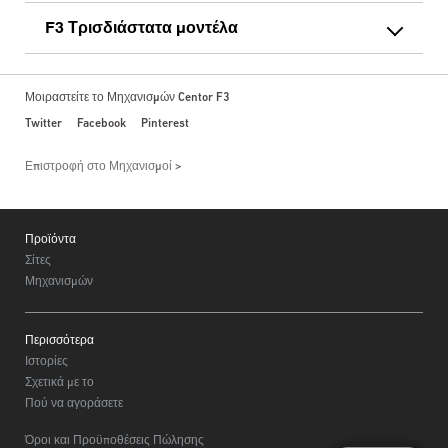
F3 Τρισδιάστατα μοντέλα
Μοιραστείτε το Μηχανισμών Centor F3
Twitter
Facebook
Pinterest
Επιστροφή στο Μηχανισμοί
Footer
Προϊόντα
Σίτες
Μηχανισμών
Περισσότερα
Ιστορίες
Σχετικά με το
Πού να αγοράσετε
Όροι και Προϋποθέσεις Πώλησης