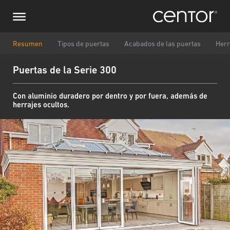
Pasar
Consulta
Europa Central
al
contenido
principal
Nombre
DACH y BeNeLux
Resumen
Tipos de puertas
Acabados de las puertas
Herr
Puertas de la Serie 300
América del Norte
Número de teléfono
Con aluminio duradero por dentro y por fuera, además de
herrajes ocultos.
Correo electrónico
País
Código postal
Usted es