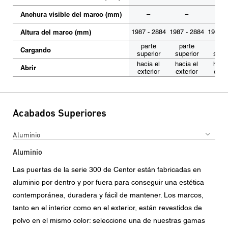
Anchura visible del marco (mm)
–
–
–
Altura del marco (mm)
1987 - 2884
1987 - 2884
1987 -
parte
parte
par
Cargando
superior
superior
super
hacia el
hacia el
hacia
Abrir
exterior
exterior
exter
Acabados Superiores
Aluminio
Aluminio
Las puertas de la serie 300 de Centor están fabricadas en
aluminio por dentro y por fuera para conseguir una estética
contemporánea, duradera y fácil de mantener. Los marcos,
tanto en el interior como en el exterior, están revestidos de
polvo en el mismo color: seleccione una de nuestras gamas