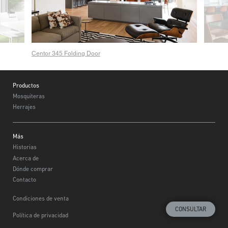
Centor 345 Folding Door
Footer
Productos
Mosquiteras
Herrajes
Más
Historias
Acerca de
Dónde comprar
Contacto
Condiciones de venta
CONSULTAR
Política de privacidad