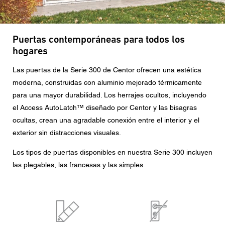
Mensaje
Puertas contemporáneas para todos los
hogares
CAPTCHA
Las puertas de la Serie 300 de Centor ofrecen una estética
moderna, construidas con aluminio mejorado térmicamente
para una mayor durabilidad. Los herrajes ocultos, incluyendo
el Access AutoLatch™ diseñado por Centor y las bisagras
Esta pregunta es para comprobar si usted es un visitante
ocultas, crean una agradable conexión entre el interior y el
humano y prevenir envíos de spam automatizado.
exterior sin distracciones visuales.
Consentimiento para la protección de datos
Los tipos de puertas disponibles en nuestra Serie 300 incluyen
Acepto que mis datos personales en los campos del
las
plegables
, las
francesas
y las
simples
.
formulario anterior sean enviados al concesionario
Centor más cercano o a un empleado responsable de
Centor que se pondrá en contacto conmigo a efectos de
mi consulta.
El uso de sus datos personales cumplirá con todas las
directrices de protección de datos.