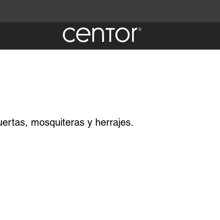
uertas, mosquiteras y herrajes.
 es
 spam