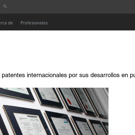
ulta
Europa Central
Usted es
rca de
Profesionales
DACH y BeNeLux
América del Norte
e teléfono
Mensaje
ectrónico
patentes internacionales por sus desarrollos en p
CAPTCHA
ostal
Esta pregunta es para comprobar si usted
un visitante humano y prevenir envíos de
automatizado.