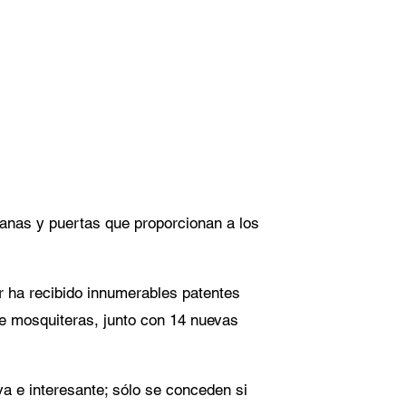
 al
ondrá en
os.
tanas y puertas que proporcionan a los
 ha recibido innumerables patentes
de mosquiteras, junto con 14 nuevas
a e interesante; sólo se conceden si