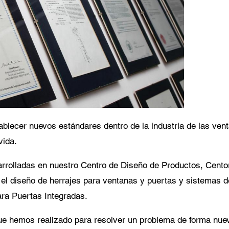
miento para la protección de datos
pto que mis datos personales en los campos del formulario anterior sean enviados
cesionario Centor más cercano o a un empleado responsable de Centor que se p
tacto conmigo a efectos de mi consulta.
uso de sus datos personales cumplirá con todas las directrices de protección de dat
blecer nuevos estándares dentro de la industria de las ven
 vida.
rolladas en nuestro Centro de Diseño de Productos, Centor
n el diseño de herrajes para ventanas y puertas y sistemas 
ara Puertas Integradas.
ue hemos realizado para resolver un problema de forma nuev