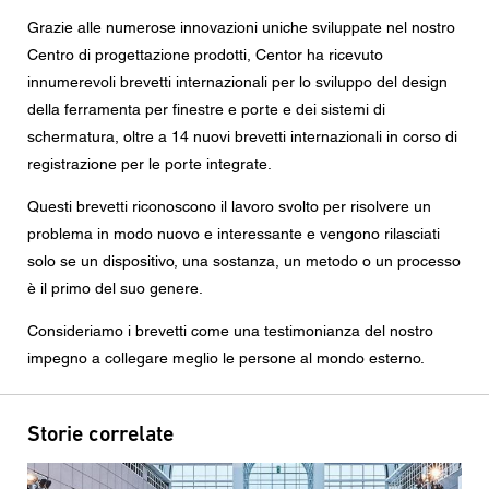
Messaggio
Grazie alle numerose innovazioni uniche sviluppate nel nostro
Centro di progettazione prodotti, Centor ha ricevuto
innumerevoli brevetti internazionali per lo sviluppo del design
della ferramenta per finestre e porte e dei sistemi di
schermatura, oltre a 14 nuovi brevetti internazionali in corso di
CAPTCHA
registrazione per le porte integrate.
Questi brevetti riconoscono il lavoro svolto per risolvere un
problema in modo nuovo e interessante e vengono rilasciati
Questa domanda è un test per verificare che tu sia un
solo se un dispositivo, una sostanza, un metodo o un processo
visitatore umano e per impedire inserimenti di spam
automatici.
è il primo del suo genere.
Consideriamo i brevetti come una testimonianza del nostro
Consenso alla protezione dei dati
impegno a collegare meglio le persone al mondo esterno.
Acconsento all'inoltro dei miei dati personali nei campi
del modulo di cui sopra al rivenditore Centor più vicino o
a un dipendente Centor responsabile che mi possa
contattare ai fini della mia richiesta.
Storie correlate
L'utilizzo dei vostri dati personali sarà conforme a tutte le
linee guida sulla protezione dei dati.