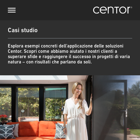
Salta
Richiesta di informazioni
Europa centrale
al
contenuto
principale
Nome
DACH e BeNeLux
Casi studio
Nord America
Numero di telefono
Esplora esempi concreti dell’applicazione delle soluzioni
Centor. Scopri come abbiamo aiutato i nostri clienti a
superare sfide e raggiungere il successo in progetti di varia
natura – con risultati che parlano da soli.
Email
Immagine
Paese
Codice postale
Voi siete il