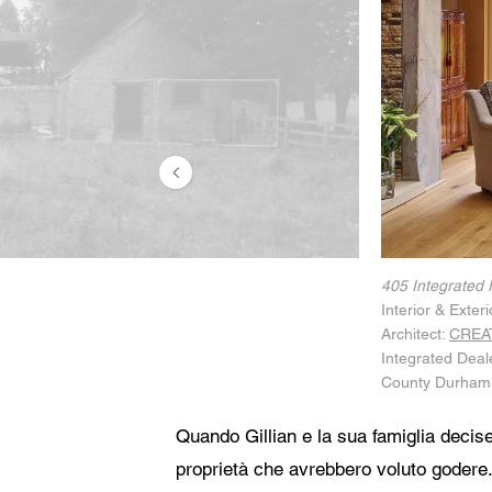
Consenso
Acc
Cen
mia 
L'ut
405 Integrated 
Interior & Exter
Architect:
CREAT
Integrated Deal
County Durham
Quando Gillian e la sua famiglia decis
proprietà che avrebbero voluto godere.