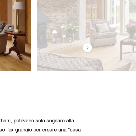
ditore
i della
ei dati.
urham, potevano solo sognare alla
so l'ex granaio per creare una "casa