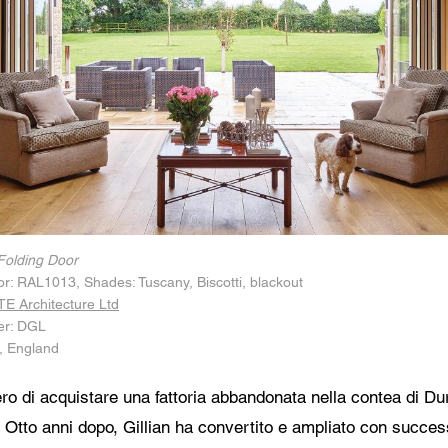
 alla protezione dei dati
onsento all'inoltro dei miei dati personali nei campi del modulo di cui sopra al riven
tor più vicino o a un dipendente Centor responsabile che mi possa contattare ai fin
richiesta.
ilizzo dei vostri dati personali sarà conforme a tutte le linee guida sulla protezione d
Folding Door
ior: RAL1013, Shades: Tuscany, Biscotti, blackout
E Architecture Ltd
er: DGL
, England
ero di acquistare una fattoria abbandonata nella contea di D
 Otto anni dopo, Gillian ha convertito e ampliato con succes