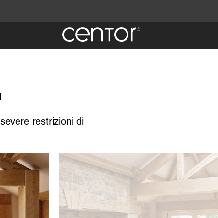
a
evere restrizioni di
Immagine
he tu