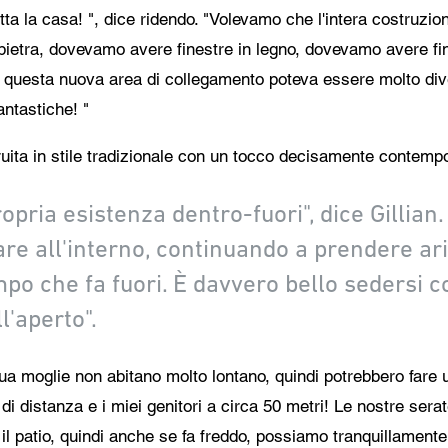
tta la casa! ", dice ridendo. "Volevamo che l'intera costruzione
 pietra, dovevamo avere finestre in legno, dovevamo avere fin
 questa nuova area di collegamento poteva essere molto dive
ntastiche! "
truita in stile tradizionale con un tocco decisamente contemp
pria esistenza dentro-fuori", dice Gillian.
are all'interno, continuando a prendere ari
o che fa fuori. È davvero bello sedersi c
all'aperto".
ua moglie non abitano molto lontano, quindi potrebbero fare un
 di distanza e i miei genitori a circa 50 metri! Le nostre sera
il patio, quindi anche se fa freddo, possiamo tranquillamente s