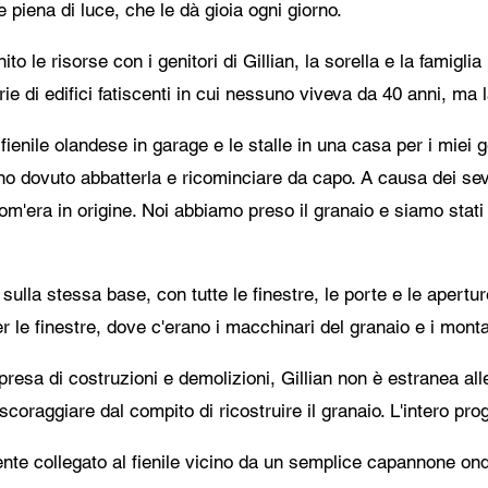
piena di luce, che le dà gioia ogni giorno.
o le risorse con i genitori di Gillian, la sorella e la famiglia 
e di edifici fatiscenti in cui nessuno viveva da 40 anni, ma l
fienile olandese in garage e le stalle in una casa per i miei g
o dovuto abbatterla e ricominciare da capo. A causa dei sever
'era in origine. Noi abbiamo preso il granaio e siamo stati s
 sulla stessa base, con tutte le finestre, le porte e le aper
 le finestre, dove c'erano i macchinari del granaio e i montac
mpresa di costruzioni e demolizioni, Gillian non è estranea al
 scoraggiare dal compito di ricostruire il granaio. L'intero pro
ente collegato al fienile vicino da un semplice capannone on