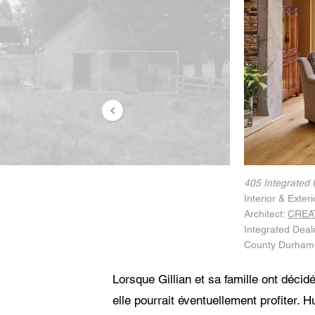
Consente
J'a
soi
Cen
L'u
pro
405 Integrated 
Interior & Exter
Architect:
CREAT
Integrated Deal
County Durham
Lorsque Gillian et sa famille ont déci
elle pourrait éventuellement profiter. H