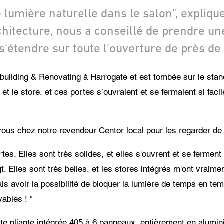
umière naturelle dans le salon", explique 
rchitecture, nous a conseillé de prendre u
 s'étendre sur toute l'ouverture de près de
uilding & Renovating à Harrogate et est tombée sur le stand
et le store, et ces portes s’ouvraient et se fermaient si faci
ous chez notre revendeur Centor local pour les regarder de p
es. Elles sont très solides, et elles s'ouvrent et se ferment
gt. Elles sont très belles, et les stores intégrés m'ont vraim
 avoir la possibilité de bloquer la lumière de temps en temp
ables ! "
orte pliante intégrée 405 à 6 panneaux, entièrement en alumi