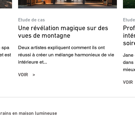
Etude de cas
Etude
Une révélation magique sur des
Prof
vues de montagne
inté
soir
c spa
Deux artistes expliquent comment ils ont
et est
réussi à créer un mélange harmonieux de vie
Jane 
intérieure et...
dans l
mieux
VOIR
VOIR
grains en maison lumineuse