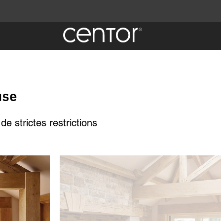
use
 strictes restrictions
Image
un
ées.