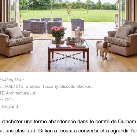
ment à la protection des données
ccepte que mes données personnelles figurant dans les champs du formulaire ci-d
ent transmises au concessionnaire Centor le plus proche ou à un employé respons
tor qui me contactera pour répondre à ma demande.
tilisation de vos données personnelles sera conforme à toutes les directives relative
tection des données.
Folding Door
ior: RAL1013, Shades: Tuscany, Biscotti, blackout
E Architecture Ltd
er: DGL
, England
dé d'acheter une ferme abandonnée dans le comté de Durham, e
uit ans plus tard, Gillian a réussi à convertir et à agrandir l