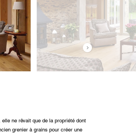
essus
able de
s à la
lle ne rêvait que de la propriété dont
'ancien grenier à grains pour créer une