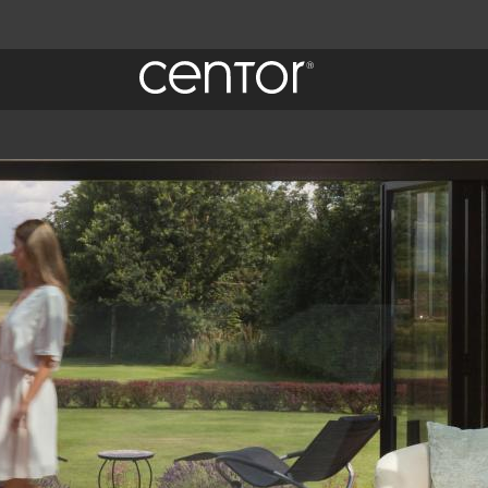
un
ées.