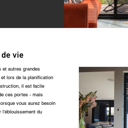
ment à la protection des données
ccepte que mes données personnelles figurant dans les champs du formulaire ci-d
ent transmises au concessionnaire Centor le plus proche ou à un employé respons
tor qui me contactera pour répondre à ma demande.
tilisation de vos données personnelles sera conforme à toutes les directives relative
tection des données.
 de vie
es et autres grandes
t lors de la planification
ruction, il est facile
 de ces portes - mais
lorsque vous aurez besoin
r l'éblouissement du