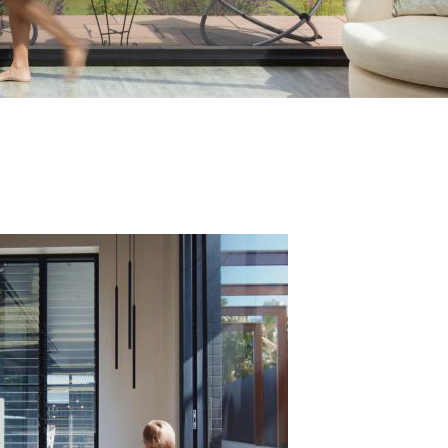
essus
able de
s à la