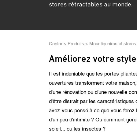
Consente
stores rétractables au monde.
J'a
soi
Cen
L'u
pro
Fil
Centor
Produits
Moustiquaires et stores
d'Ariane
Améliorez votre style
Il est indéniable que les portes pliant
ouvertures transforment votre maison, e
d'une rénovation ou d'une nouvelle const
d'être distrait par les caractéristiques
avez-vous pensé à ce que vous ferez 
d'un peu d'intimité ? Ou comment gére
soleil... ou les insectes ?