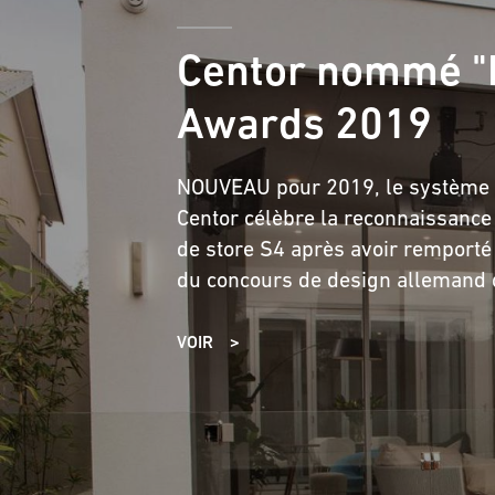
Centor nommé "M
Awards 2019
NOUVEAU pour 2019, le système d
Centor célèbre la reconnaissanc
de store S4 après avoir remporté 
du concours de design allemand 
VOIR