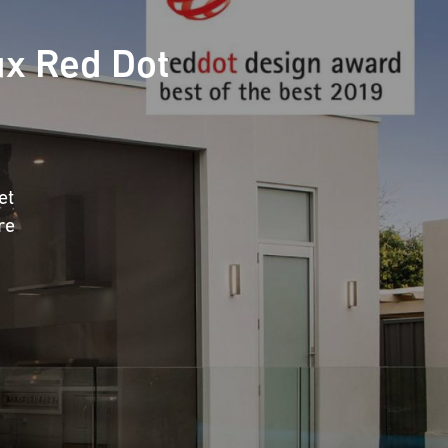
ux Red Dot
et
re