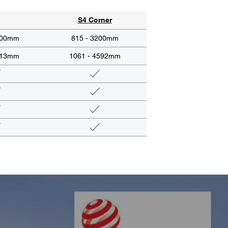
S4 Corner
000mm
815 - 3200mm
013mm
1061 - 4592mm