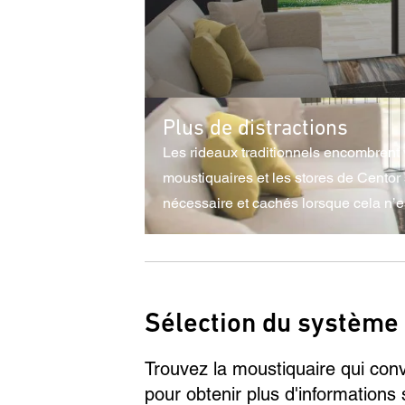
Plus de distractions
Les rideaux traditionnels encombrent 
moustiquaires et les stores de Centor s
nécessaire et cachés lorsque cela n’e
Sélection du système
Trouvez la moustiquaire qui convi
pour obtenir plus d'informations s