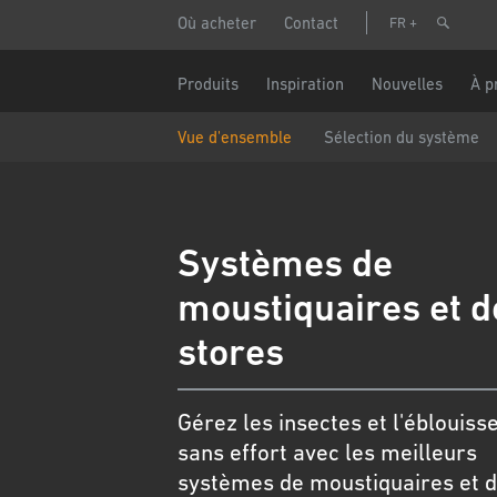
Aller
Header
Dema
Où acheter
Contact
FR
au
menu
contenu
principal
Nom
Main
Produits
Inspiration
Nouvelles
À p
navigation
Vue d'ensemble
Sélection du système
Numéro d
Courriel
Systèmes de
moustiquaires et d
Pays
stores
Code pos
Gérez les insectes et l'éblouis
sans effort avec les meilleurs
systèmes de moustiquaires et 