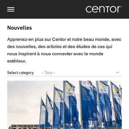
Aller
Demande de renseignements
Europe centrale
au
contenu
principal
Nom
DACH et BeNeLux
Nouvelles
Amérique du Nord
Apprenez-en plus sur Centor et notre beau monde, avec
Numéro de téléphone
des nouvelles, des articles et des études de cas qui
nous inspirent à nous connecter avec le monde
Courriel
extérieur.
Select category
- Tout -
Pays
Code postal
Vous êtes