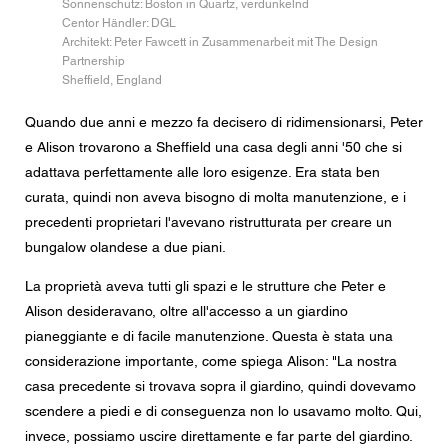
Sonnenschutz: Boston in Quartz, verdunkelnd
Messaggio
Centor Händler: DGL
Architekt: Peter Fawcett in Zusammenarbeit mit The Design
Partnership
Sheffield, England
Quando due anni e mezzo fa decisero di ridimensionarsi, Peter
CAPTCHA
e Alison trovarono a Sheffield una casa degli anni '50 che si
adattava perfettamente alle loro esigenze. Era stata ben
curata, quindi non aveva bisogno di molta manutenzione, e i
precedenti proprietari l'avevano ristrutturata per creare un
Questa domanda è un test per verificare che tu sia un
visitatore umano e per impedire inserimenti di spam
bungalow olandese a due piani.
automatici.
La proprietà aveva tutti gli spazi e le strutture che Peter e
Alison desideravano, oltre all'accesso a un giardino
Consenso alla protezione dei dati
pianeggiante e di facile manutenzione. Questa è stata una
Acconsento all'inoltro dei miei dati personali nei campi
del modulo di cui sopra al rivenditore Centor più vicino o
considerazione importante, come spiega Alison: "La nostra
a un dipendente Centor responsabile che mi possa
contattare ai fini della mia richiesta.
casa precedente si trovava sopra il giardino, quindi dovevamo
scendere a piedi e di conseguenza non lo usavamo molto. Qui,
L'utilizzo dei vostri dati personali sarà conforme a tutte le
linee guida sulla protezione dei dati.
invece, possiamo uscire direttamente e far parte del giardino.