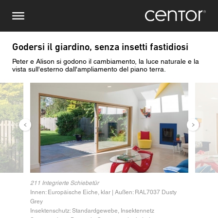
Salta
Richiesta di informazioni
Europa centrale
al
contenuto
principale
Nome
DACH e BeNeLux
Godersi il giardino, senza insetti fastidiosi
Peter e Alison si godono il cambiamento, la luce naturale e la
Nord America
Numero di telefono
vista sull'esterno dall'ampliamento del piano terra.
Immagine
Immag
Email
Paese
Codice postale
211 Integrierte Schiebetür
Innen: Europäische Eiche, klar | Außen: RAL7037 Dusty
Voi siete il
Grey
Insektenschutz: Standardgewebe, Insektennetz