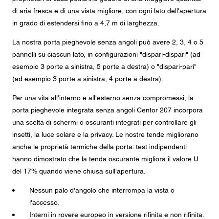
Messaggio
di aria fresca e di una vista migliore, con ogni lato dell'apertura
in grado di estendersi fino a 4,7 m di larghezza.
La nostra porta pieghevole senza angoli può avere 2, 3, 4 o 5
pannelli su ciascun lato, in configurazioni "dispari-dispari" (ad
CAPTCHA
esempio 3 porte a sinistra, 5 porte a destra) o "dispari-pari"
(ad esempio 3 porte a sinistra, 4 porte a destra).
Per una vita all'interno e all'esterno senza compromessi, la
porta pieghevole integrata senza angoli Centor 207 incorpora
Questa domanda è un test per verificare che tu sia un
visitatore umano e per impedire inserimenti di spam
una scelta di schermi o oscuranti integrati per controllare gli
automatici.
insetti, la luce solare e la privacy. Le nostre tende migliorano
anche le proprietà termiche della porta: test indipendenti
Consenso alla protezione dei dati
hanno dimostrato che la tenda oscurante migliora il valore U
Acconsento all'inoltro dei miei dati personali nei campi
del 17% quando viene chiusa sull'apertura.
del modulo di cui sopra al rivenditore Centor più vicino o
a un dipendente Centor responsabile che mi possa
contattare ai fini della mia richiesta.
Nessun palo d'angolo che interrompa la vista o
l'accesso.
L'utilizzo dei vostri dati personali sarà conforme a tutte le
linee guida sulla protezione dei dati.
Interni in rovere europeo in versione rifinita e non rifinita.