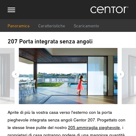
Salta
Richiesta di informazioni
Europa centrale
al
contenuto
principale
Nome
DACH e BeNeLux
Panoramica
Caratteristiche
Scaricamento
207 Porta integrata senza angoli
Nord America
Numero di telefono
Immagine
Immag
Email
Paese
Codice postale
Aprite di più la vostra casa verso l'esterno con la porta
pieghevole integrata senza angoli Centor 207. Progettato con
Voi siete il
le stesse linee pulite del nostro
205 ammiraglia pieghevole
, i
proprietari di casa potranno godere di una maggiore quantità