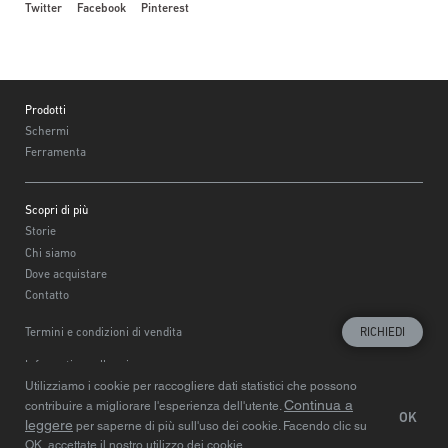
Twitter
Facebook
Pinterest
Footer
Prodotti
Schermi
Ferramenta
Scopri di più
Storie
Chi siamo
Dove acquistare
Contatto
Termini e condizioni di vendita
RICHIEDI
Informativa sulla privacy
Utilizziamo i cookie per raccogliere dati statistici che possono
Scegliere la regione
© Centor 2020
Continua a
contribuire a migliorare l'esperienza dell'utente.
OK
leggere
per saperne di più sull'uso dei cookie. Facendo clic su
OK, accettate il nostro utilizzo dei cookie.