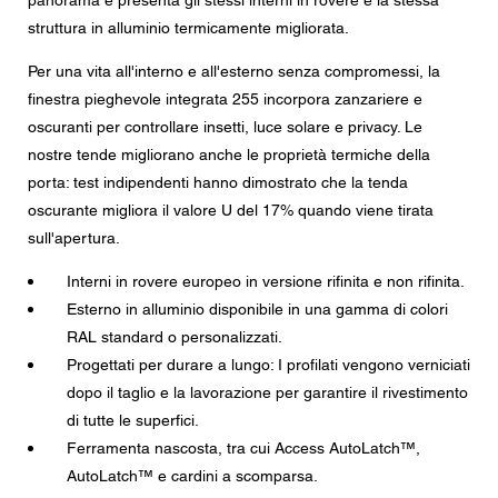
panorama e presenta gli stessi interni in rovere e la stessa
Messaggio
struttura in alluminio termicamente migliorata.
Per una vita all'interno e all'esterno senza compromessi, la
finestra pieghevole integrata 255 incorpora zanzariere e
oscuranti per controllare insetti, luce solare e privacy. Le
CAPTCHA
nostre tende migliorano anche le proprietà termiche della
porta: test indipendenti hanno dimostrato che la tenda
oscurante migliora il valore U del 17% quando viene tirata
sull'apertura.
Questa domanda è un test per verificare che tu sia un
visitatore umano e per impedire inserimenti di spam
Interni in rovere europeo in versione rifinita e non rifinita.
automatici.
Esterno in alluminio disponibile in una gamma di colori
RAL standard o personalizzati.
Consenso alla protezione dei dati
Progettati per durare a lungo: I profilati vengono verniciati
Acconsento all'inoltro dei miei dati personali nei campi
del modulo di cui sopra al rivenditore Centor più vicino o
dopo il taglio e la lavorazione per garantire il rivestimento
a un dipendente Centor responsabile che mi possa
di tutte le superfici.
contattare ai fini della mia richiesta.
Ferramenta nascosta, tra cui Access AutoLatch™,
L'utilizzo dei vostri dati personali sarà conforme a tutte le
AutoLatch™ e cardini a scomparsa.
linee guida sulla protezione dei dati.