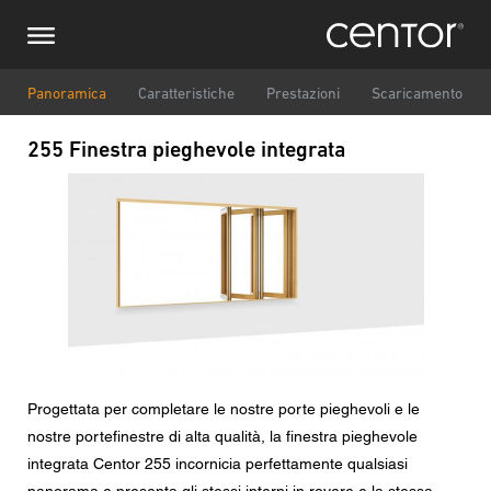
Salta
Richiesta di informazioni
Europa centrale
al
contenuto
principale
Nome
DACH e BeNeLux
Panoramica
Caratteristiche
Prestazioni
Scaricamento
255 Finestra pieghevole integrata
Nord America
Numero di telefono
Immagine
Email
Paese
Codice postale
Progettata per completare le nostre porte pieghevoli e le
nostre portefinestre di alta qualità, la finestra pieghevole
Voi siete il
integrata Centor 255 incornicia perfettamente qualsiasi