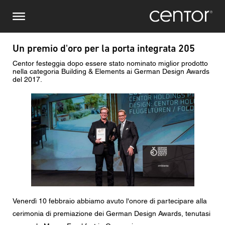
Salta
Richiesta di informazioni
Europa centrale
al
contenuto
principale
Nome
DACH e BeNeLux
Un premio d'oro per la porta integrata 205
Centor festeggia dopo essere stato nominato miglior prodotto
Nord America
Numero di telefono
nella categoria Building & Elements ai German Design Awards
del 2017.
Immagine
Email
Paese
Codice postale
Venerdì 10 febbraio abbiamo avuto l'onore di partecipare alla
Voi siete il
cerimonia di premiazione dei German Design Awards, tenutasi