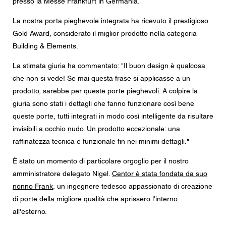
presso la Messe Frankfurt in Germania.
Messaggio
La nostra porta pieghevole integrata ha ricevuto il prestigioso
Gold Award, considerato il miglior prodotto nella categoria
Building & Elements.
La stimata giuria ha commentato: "Il buon design è qualcosa
CAPTCHA
che non si vede! Se mai questa frase si applicasse a un
prodotto, sarebbe per queste porte pieghevoli. A colpire la
giuria sono stati i dettagli che fanno funzionare così bene
queste porte, tutti integrati in modo così intelligente da risultare
Questa domanda è un test per verificare che tu sia un
visitatore umano e per impedire inserimenti di spam
invisibili a occhio nudo. Un prodotto eccezionale: una
automatici.
raffinatezza tecnica e funzionale fin nei minimi dettagli."
Consenso alla protezione dei dati
È stato un momento di particolare orgoglio per il nostro
Acconsento all'inoltro dei miei dati personali nei campi
amministratore delegato Nigel.
Centor è stata fondata da suo
del modulo di cui sopra al rivenditore Centor più vicino o
a un dipendente Centor responsabile che mi possa
nonno Frank
, un ingegnere tedesco appassionato di creazione
contattare ai fini della mia richiesta.
di porte della migliore qualità che aprissero l'interno
L'utilizzo dei vostri dati personali sarà conforme a tutte le
all'esterno.
linee guida sulla protezione dei dati.