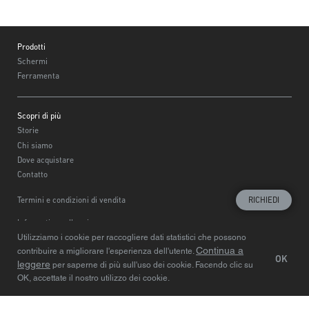
Footer
Prodotti
Schermi
Ferramenta
Scopri di più
Storie
Chi siamo
Dove acquistare
Contatto
Termini e condizioni di vendita
RICHIEDI
Informativa sulla privacy
Utilizziamo i cookie per raccogliere dati statistici che possono
Scegliere la regione
© Centor 2020
Continua a
contribuire a migliorare l'esperienza dell'utente.
OK
leggere
per saperne di più sull'uso dei cookie. Facendo clic su
OK, accettate il nostro utilizzo dei cookie.