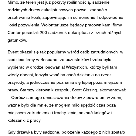
Mimo, że teren jest już pokryty roślinnością, sadzenie
rodzimych drzew eukaliptusowych pozwoli zadbać o
przetrwanie koali, zapewniając im schronienie I odpowiednie
ilości pożywienia. Wolontariusze będący pracownikami firmy
Centor posadzili 200 sadzonek eukaliptusa z trzech różnych
gatunków.
Event okazał się tak popularny wśród osób zatrudnionych w
siedzibie firmy w Brisbane, że uczestników trzeba było
wybierać w drodze losowania! Wszystkich, którzy byli tam
wtedy obecni, łączyła wspólna chęć działania na rzecz
przyrody, a jednocześnie poznania się lepiej poza miejscem
pracy. Starszy kierownik zespołu, Scott Gissing, skomentował:
– Oprócz samego umieszczania drzew z powrotem w ziemi,
ważne było dla mnie, że mogłem miło spędzić czas poza
miejscem zatrudnienia i trochę lepiej poznać kolegów i
koleżanki z pracy.
Gdy drzewka były sadzone, położenie każdego z nich zostało