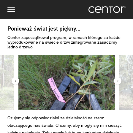
Przejdź
Prześlij zapytanie
Centralna Europa
do
treści
Imię i nazwisko
DACH i BeNeLux
Ponieważ świat jest piękny...
Centor zapoczątkował program, w ramach którego za każde
Ameryka Północna
Numer telefonu
wyprodukowane na świecie drzwi zintegrowane zasadzimy
jedno drzewo.
Obraz
Obraz
Email
Kraj
Kod pocztowy
Czujemy się odpowiedzialni za działalność na rzecz
Jestem
otaczającego nas świata. Chcemy, aby mogły się nim cieszyć
kolejne pokolenia. Żeby przełożyć to na konkretne działanie