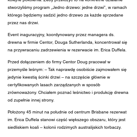
Wiadomość
stworzyliśmy program „Jedno drzewo: jedne drzwi”, w ramach
którego będziemy sadzić jedno drzewo za każde sprzedane
przez nas drzwi.
Event inaguracyjny, koordynowany przez managera ds.
CAPTCHA
drewna w firmie Centor, Douga Sutherlanda, koncentrował się
na przywracaniu zadrzewienia w rezerwacie im. Erica Duffela.
Przed dołączeniem do firmy Centor Doug pracował w
przemyśle leśnym: – Tak naprawdę osobiście zajmowałem się
To pytanie sprawdza czy jesteś człowiekiem i zapobiega
wysyłaniu spamu.
jedynie kwestią ścinki drzwi – na szczęście głównie w
certyfikowanych lasach zarządzanych w sposób
Zgoda na przetwarzanie danych osobowych
zrównoważony. Chciałem poznać leśnictwo i produkcję drewna
Zgadzam się na przekazanie podanych przeze mnie w
od zupełnie innej strony.
formularzu danych osobowych najbliższemu Dealerowi
Centor lub właściwemu pracownikowi Centor, który
Położony 45 minut na południe od centrum Brisbane rezerwat
skontaktuje się ze mną w celach związanych z
zapytaniem.
im. Erica Duffela stanowi część większego obszaru, który jest
siedliskiem koali – kolonii rodzimych australijskich torbaczy.
Przetwarzanie Państwa danych osobowych odbywa się
zgodnie z obowiązującym prawem ochrony danych.