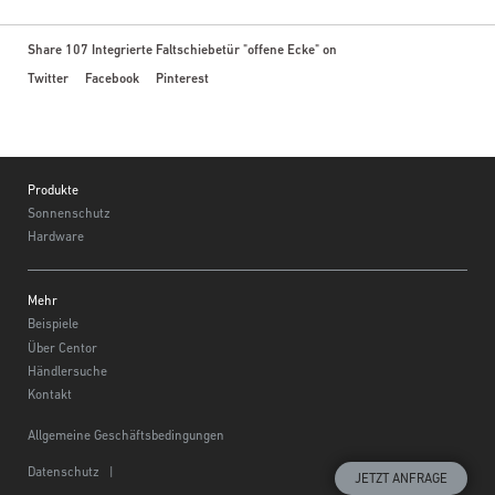
Share 107 Integrierte Faltschiebetür "offene Ecke" on
Twitter
Facebook
Pinterest
Footer
Produkte
Sonnenschutz
Hardware
Mehr
Beispiele
Über Centor
Händlersuche
Kontakt
Allgemeine Geschäftsbedingungen
Datenschutz
|
JETZT ANFRAGE