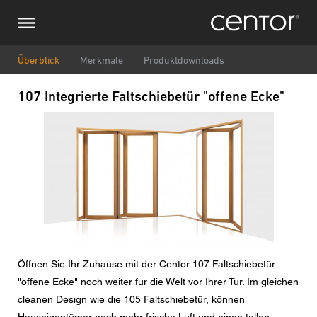
Direkt
Stellen Sie eine Anfrage
Zentraleuropa
zum
Inhalt
Vor-/ Nachname
DACH und BeNeLux
Überblick
Merkmale
Produktdownloads
107 Integrierte Faltschiebetür "offene Ecke"
Nordamerika
Telefonnummer
Bild
Email
Land
Postleitzahl
Öffnen Sie Ihr Zuhause mit der Centor 107 Faltschiebetür
"offene Ecke" noch weiter für die Welt vor Ihrer Tür. Im gleichen
Sie sind
cleanen Design wie die 105 Faltschiebetür, können