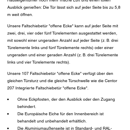
Hauseigentümer noch mehr frische Luft und einen tollen
Nachricht
Ausblick genießen: Die Tür lässt sich auf jeder Seite bis zu 5,8
m weit öffnen.
Unsere Faltschiebetür "offene Ecke" kann auf jeder Seite mit
zwei, drei, vier oder fünf Türelementen ausgestattet werden,
CAPTCHA
mit sowohl einer ungeraden Anzahl auf jeder Seite (z. B. drei
Türelemente links und fünf Türelemente rechts) oder einer
ungeraden und einer geraden Anzahl (z. B. drei Türelemente
links und vier Türelemente rechts).
Diese Sicherheitsfrage überprüft, ob Sie ein menschlicher
Besucher sind und verhindert automatisches Spamming.
Unsere 107 Faltschiebetür "offene Ecke" verfügt über den
gleichen Türsturz und die gleiche Türschwelle wie die Centor
Datenschutzerklärung
207 Integrierte Faltschiebetür "offene Ecke".
Ich stimme der Weiterleitung meiner personenbezogenen
Daten in den obigen Formularfeldern an den
Ohne Eckpfosten, der den Ausblick oder den Zugang
nächstgelegenen Centor Händler oder an einen
behindert.
zuständigen Centor Mitarbeiter zu, welcher mich in
Bezug auf das Anliegen meiner Anfrage kontaktieren
Die Europäische Eiche für den Innenbereich ist
wird.
behandelt und unbehandelt erhältlich.
Die Nutzung Ihrer personenbezogenen Daten entspricht
Die Aluminiumaußenseite ist in Standard- und RAL-