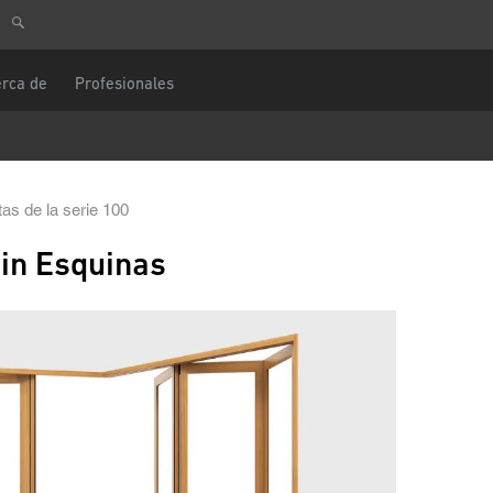
ulta
Europa Central
Usted es
rca de
Profesionales
DACH y BeNeLux
América del Norte
e teléfono
Mensaje
as de la serie 100
ectrónico
sin Esquinas
CAPTCHA
ostal
Esta pregunta es para comprobar si usted
un visitante humano y prevenir envíos de
automatizado.