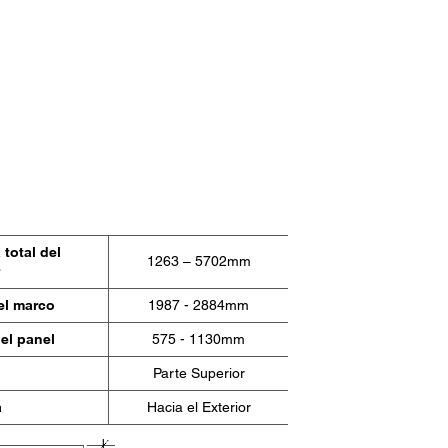
 al
ondrá en
os.
total del
1263 – 5702mm
el marco
1987 - 2884mm
el panel
575 - 1130mm
Parte Superior
a
Hacia el Exterior