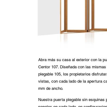
Consenti
Ace
con
con
El 
Abra más su casa al exterior con la pu
Centor 107. Diseñada con las mismas l
plegable 105, los propietarios disfruta
vistas, con cada lado de la apertura 
mm de ancho.
Nuestra puerta plegable sin esquinas p
paneles en cada lado, en configuracio