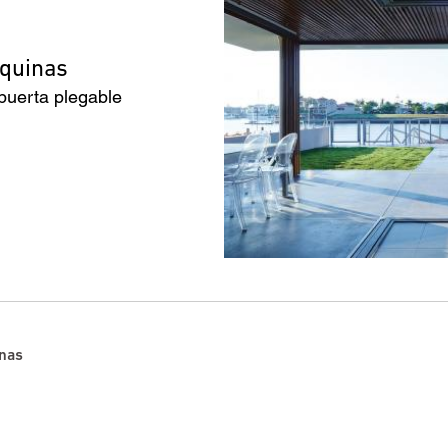
squinas
 puerta plegable
inas