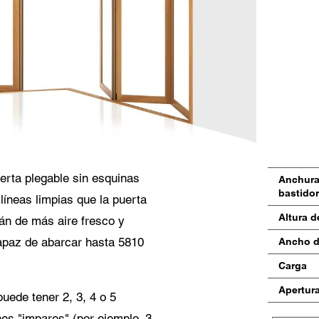
miento para la protección de datos
pto que mis datos personales en los campos del formulario anterior sean enviados
cesionario Centor más cercano o a un empleado responsable de Centor que se p
tacto conmigo a efectos de mi consulta.
uso de sus datos personales cumplirá con todas las directrices de protección de dat
erta plegable sin esquinas
Anchura 
bastidor
íneas limpias que la puerta
Altura d
rán de más aire fresco y
capaz de abarcar hasta 5810
Ancho d
Carga
Apertur
uede tener 2, 3, 4 o 5
nes "impares" (por ejemplo, 3