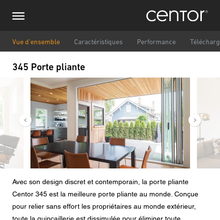
Aller
Demande de renseignements
Europe centrale
au
contenu
principal
Nom
DACH et BeNeLux
Vue d'ensemble
Caractéristiques
Performance
Téléchar
345 Porte pliante
Amérique du Nord
Numéro de téléphone
Image
Image
Courriel
Pays
Code postal
Avec son design discret et contemporain, la porte pliante
Centor 345 est la meilleure porte pliante au monde. Conçue
Vous êtes
pour relier sans effort les propriétaires au monde extérieur,
toute la quincaillerie est dissimulée pour éliminer toute