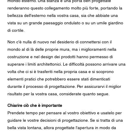
mondo esterno. Una stanza e una porta ben progettate
Messaggio
renderanno questo collegamento molto più forte, portando la
bellezza dell'esterno nella vostra casa, sia che abbiate una
vista su un grande paesaggio ondulato o su un umile giardino
di cortile.
CAPTCHA
Non c'è nulla di nuovo nel desiderio di connettersi con il
mondo al di là delle proprie mura, ma i miglioramenti nella
costruzione e nel design dei prodotti hanno permesso di
superare i limiti architettonici. Le difficoltà possono arrivare una
Questa domanda è un test per verificare che tu sia un
volta che ci si è trasferiti nella propria casa e si scoprono
visitatore umano e per impedire inserimenti di spam
automatici.
elementi pratici che potrebbero essere stati dimenticati
durante il processo di progettazione. Per assicurarvi il miglior
Consenso alla protezione dei dati
risultato per la vostra casa, considerate quanto segue.
Acconsento all'inoltro dei miei dati personali nei campi
del modulo di cui sopra al rivenditore Centor più vicino o
Chiarire ciò che è importante
a un dipendente Centor responsabile che mi possa
Prendete tempo per pensare al vostro obiettivo e usatelo per
contattare ai fini della mia richiesta.
guidare le vostre decisioni di progettazione. Se si tratta di una
L'utilizzo dei vostri dati personali sarà conforme a tutte le
bella vista lontana, allora progettate l'apertura in modo da
linee guida sulla protezione dei dati.