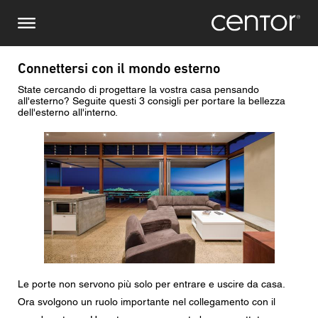
Salta
Richiesta di informazioni
Europa centrale
al
contenuto
principale
Nome
DACH e BeNeLux
Connettersi con il mondo esterno
State cercando di progettare la vostra casa pensando
Nord America
Numero di telefono
all'esterno? Seguite questi 3 consigli per portare la bellezza
dell'esterno all'interno.
Immagine
Email
Paese
Codice postale
Le porte non servono più solo per entrare e uscire da casa.
Voi siete il
Ora svolgono un ruolo importante nel collegamento con il