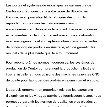
Message
Les
portes
et systèmes de
moustiquaires
sur mesure de
Centor sont fabriqués dans notre usine de Stryków, en
Pologne, avec pour objectif de fabriquer des produits
répondant aux normes les plus élevées dans un
environnement équitable et indépendant. L'équipe polonaise
CAPTCHA
expérimentée de Centor entretient une étroite collaboration
avec nos ingénieurs et concepteurs situés dans notre centre
de conception de produits en Australie, afin de garantir des
résultats de la plus haute qualité à tout moment.
Cette question sert à vérifier si vous êtes un visiteur
humain ou non afin d'éviter les soumissions de pourriel
Pour répondre à nos normes rigoureuses, les systèmes de
(spam) automatisées.
production de Centor comprennent la production allégée et
l'usine visuelle, et nous utilisons des machines italiennes CNC
Consentement à la protection des données
de pointe pour fabriquer des profilés en aluminium et en bois.
J'accepte que mes données personnelles figurant dans
les champs du formulaire ci-dessus soient transmises au
concessionnaire Centor le plus proche ou à un employé
L'approvisionnement en matériaux tels que les extrusions
responsable de Centor qui me contactera pour répondre
d'aluminium et les vitrages auprès de fournisseurs locaux nous
à ma demande.
L'utilisation de vos données personnelles sera conforme
permet de garantir les normes de qualité les plus élevées et
à toutes les directives relatives à la protection des