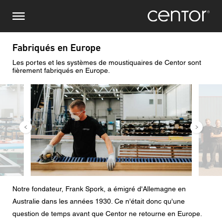
Aller
Demande de renseignements
Europe centrale
au
contenu
principal
Nom
DACH et BeNeLux
Fabriqués en Europe
Les portes et les systèmes de moustiquaires de Centor sont
Amérique du Nord
Numéro de téléphone
fièrement fabriqués en Europe.
Image
Image
Courriel
Pays
Code postal
Notre fondateur, Frank Spork, a émigré d'Allemagne en
Vous êtes
Australie dans les années 1930. Ce n'était donc qu'une
question de temps avant que Centor ne retourne en Europe.