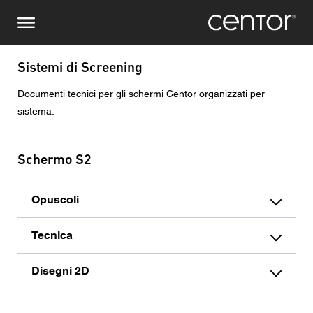
Salta
Richiesta di informazioni
Europa centrale
al
contenuto
principale
Nome
DACH e BeNeLux
Sistemi di Screening
Documenti tecnici per gli schermi Centor organizzati per
Nord America
Numero di telefono
sistema.
Email
Schermo S2
Paese
Opuscoli
Tecnica
Codice postale
Disegni 2D
Voi siete il